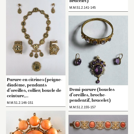
bracelet)
M.M.51.2.141-145
Parure en citrines (peigne-
diadème, pendants
Demi-parure (boucles
d’oreilles, collier, boucle de
d’oreilles, broche-
ceinture,…
pendentif, bracelet)
M.M.51.2.146-151
M.M.51.2.155-157