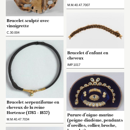
M.M.40.47.7007
Bracelet sculpté avec
vinaigrette
C.30.004
Bracelet d’enfant en
cheveux
IMP.1017
Bracelet serpentiforme en
cheveux de la reine
Hortense (1783 – 1837)
Parure d’aigue-marine
M.M.40.47.7034
(peigne-diadème, pendants
d’oreilles, collier, broche,