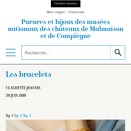
Claudette Joannis
Mon compte
Connexion
Parures et bijoux des musées
nationaux
des châteaux de Malmaison
et de Compiègne
Les bracelets
CLAUDETTE JOANNIS
30 JUIN 2010
fig. 1
fig. 2
fig. 3