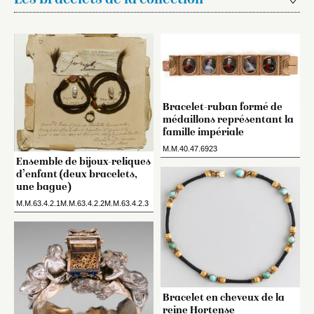
Les bracelets de la collection
Bracelet-ruban formé de
médaillons représentant la
famille impériale
M.M.40.47.6923
Ensemble de bijoux-reliques
d’enfant (deux bracelets,
une bague)
M.M.63.4.2.1M.M.63.4.2.2M.M.63.4.2.3
Bracelet en cheveux de la
reine Hortense