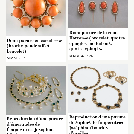
Demi-parure de la reine
Hortense (bracelet, quatre
Demi-parure en corail rose
épingles-médaillons,
(broche-pendentif et
quatre épingles…
bracelet)
M.M.40.47.6926
M.M.51.2.17
Reproduction d’une parure
Reproduction d’une parure
de saphirs de l’impératrice
d’émeraudes de
Joséphine (boucles
l’impératrice Joséphine
d’oreilles,…