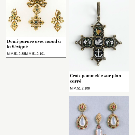
Demi-parure avec nœud à
la Sévigné
M.M.51.2.88M.M.51.2.101
Croix pommelée sur plan
carré
M.M.51.2.108