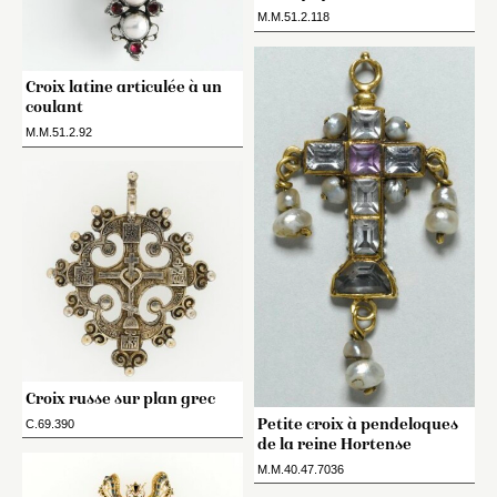
M.M.51.2.118
Croix latine articulée à un
coulant
M.M.51.2.92
Croix russe sur plan grec
Petite croix à pendeloques
C.69.390
de la reine Hortense
M.M.40.47.7036