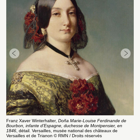
Franz Xaver Winterhalter,
Doña Marie-Louise Ferdinande de
Za
Bourbon, infante d’Espagne, duchesse de Montpensier, en
dét
1846
, détail. Versailles, musée national des châteaux de
Lá
Versailles et de Trianon © RMN / Droits réservés