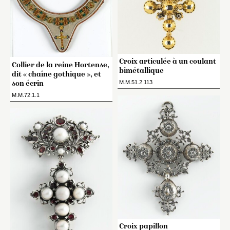
Croix articulée à un coulant
Collier de la reine Hortense,
bimétallique
dit « chaîne gothique », et
M.M.51.2.113
son écrin
M.M.72.1.1
Croix papillon