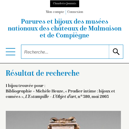
Claudette Joannis
Mon compte
Connexion
Parures et bijoux des musées
nationaux
des châteaux de Malmaison
et de Compiègne
Résultat de recherche
1 bijou trouvée pour :
Bibliographie = Michèle Heuze, « Pradier intime : bijoux et
o
camées »,
L’Estampille – L’Objet d’art
, n
380, mai 2003