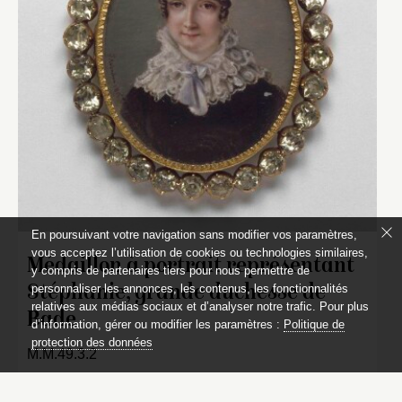
En poursuivant votre navigation sans modifier vos paramètres,
vous acceptez l’utilisation de cookies ou technologies similaires,
Médaillon à portrait représentant
y compris de partenaires tiers pour nous permettre de
personnaliser les annonces, les contenus, les fonctionnalités
Stéphanie, grande duchesse de
relatives aux médias sociaux et d’analyser notre trafic. Pour plus
Bade
d’information, gérer ou modifier les paramètres :
Politique de
protection des données
M.M.49.3.2