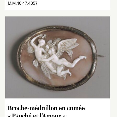
M.M.40.47.4857
Broche-médaillon en camée
« Psyché et l’Amour »