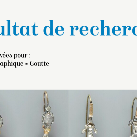
ltat de recher
uvées pour :
raphique = Goutte
endants en argent moulé,
Pendants en argent
Les pendeloques 
crustés de trois diamants
recouverts de diamants
pendants d’oreilles
illés en rose et montés en
taillés en rose et montés
or découpé en for