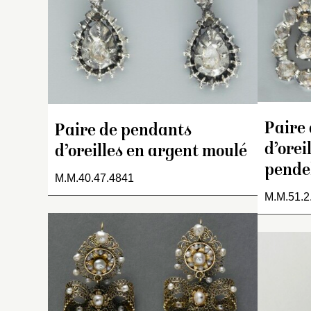
se
la
da
tr
p
en
sy
l’
Paire
Paire de pendants
d’orei
d’oreilles en argent moulé
pende
M.M.40.47.4841
M.M.51.2
Ce
s