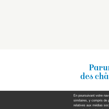
Parur
des châ
En poursuivant votre nav
similaires, y compris de 
relatives aux médias soci