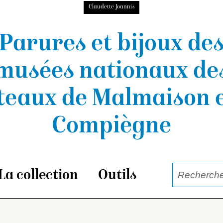
Claudette Joannis
Parures et bijoux de
musées nationaux
de
teaux de Malmaison e
Compiègne
La collection
Outils