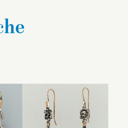
che
de ces
Pendants en argent doré
 sont en
découpé et estampé
 en
me de
recouvert de petits brillants