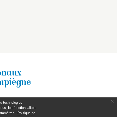
ionaux
ompiègne
ou technologies
nus, les fonctionnalités
paramètres :
Politique de