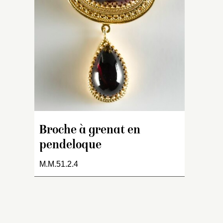
ra
de
ce
gr
s
f
se
p
do
cr
Broche à grenat en
pendeloque
M.M.51.2.4