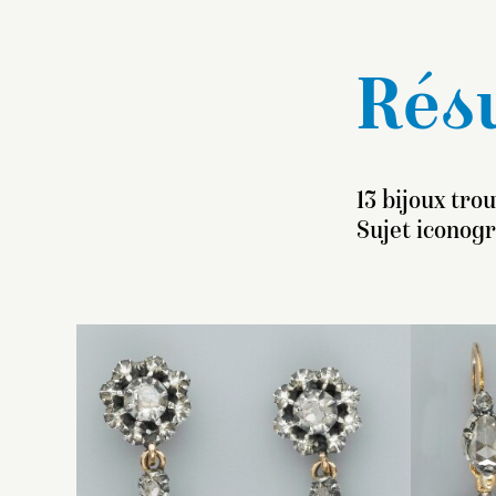
Résu
13 bijoux tro
Sujet iconog
P
in
ta