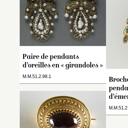
fi
s
ce
de
fe
mo
nœ
p
c
Paire de pendants
Ar
d’oreilles en « girandoles »
d
M.M.51.2.98.1
Broche
penda
d’éme
M.M.51.2
C
or