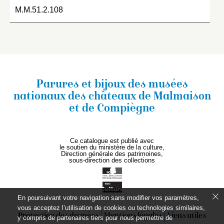
M.M.51.2.108
Parures et bijoux des musées
nationaux
des châteaux de Malmaison
et de Compiègne
Ce catalogue est publié avec
le soutien du ministère de la culture,
Direction générale des patrimoines,
sous-direction des collections
En poursuivant votre navigation sans modifier vos paramètres,
vous acceptez l’utilisation de cookies ou technologies similaires,
Protection des données
Mentions légales
Liens utiles
y compris de partenaires tiers pour nous permettre de