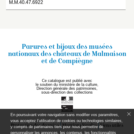
M.M.40.47.6922
Parures et bijoux des musées
nationaux
des châteaux de Malmaison
et de Compiègne
Ce catalogue est publié avec
le soutien du ministère de la culture,
Direction générale des patrimoines,
sous-direction des collections
En poursuivant votre navigation sans modifier vos paramètres,
vous acceptez l’utilisation de cookies ou technologies similaires,
Protection des données
Mentions légales
Liens utiles
y compris de partenaires tiers pour nous permettre de
personnaliser les annonces, les contenus, les fonctionnalités