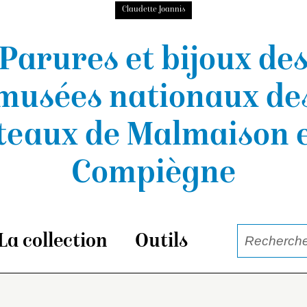
Claudette Joannis
Parures et bijoux de
musées nationaux
de
teaux de Malmaison e
Compiègne
La collection
Outils