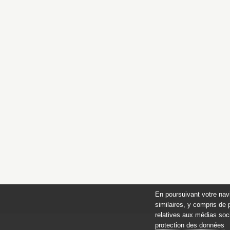
En poursuivant votre nav
similaires, y compris de 
relatives aux médias soci
protection des données