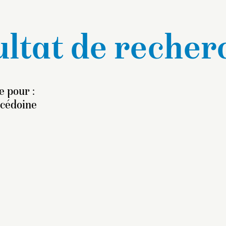
ltat de recher
e pour :
lcédoine
e système de fixation de
s pendants d’oreilles a
obablement été à l’origine