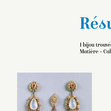
Résu
1 bijou trouvé
Matière = Ca
L
ce
pr