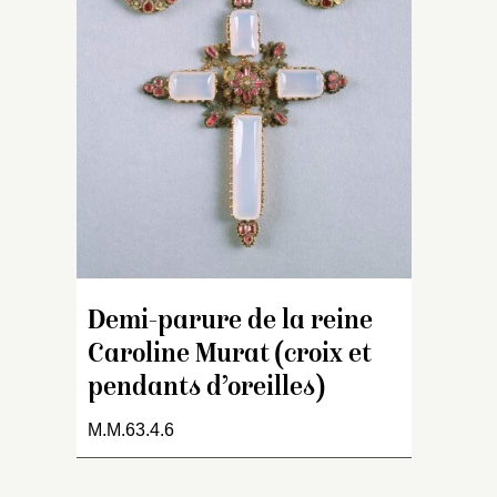
po
(c
m
po
or
Demi-parure de la reine
Caroline Murat (croix et
pendants d’oreilles)
M.M.63.4.6