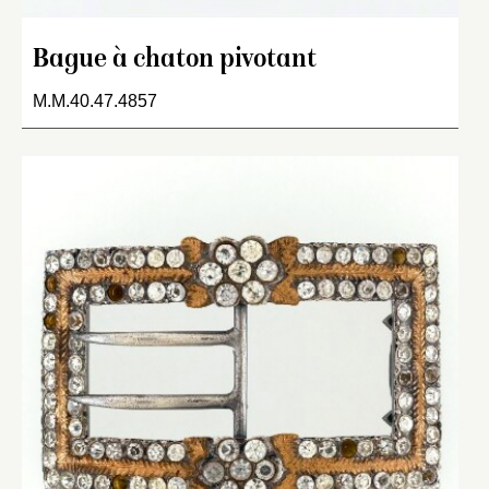
Bague à chaton pivotant
M.M.40.47.4857