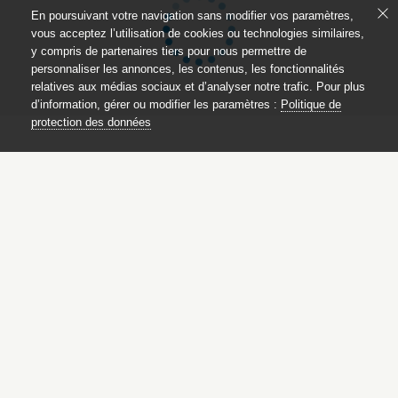
En poursuivant votre navigation sans modifier vos paramètres,
vous acceptez l’utilisation de cookies ou technologies similaires,
y compris de partenaires tiers pour nous permettre de
personnaliser les annonces, les contenus, les fonctionnalités
relatives aux médias sociaux et d’analyser notre trafic. Pour plus
d’information, gérer ou modifier les paramètres :
Politique de
protection des données
Parures et bijoux des musées
nationaux
des châteaux de Malmaison
et de Compiègne
Ce catalogue est publié avec
le soutien du ministère de la culture,
Direction générale des patrimoines,
sous-direction des collections