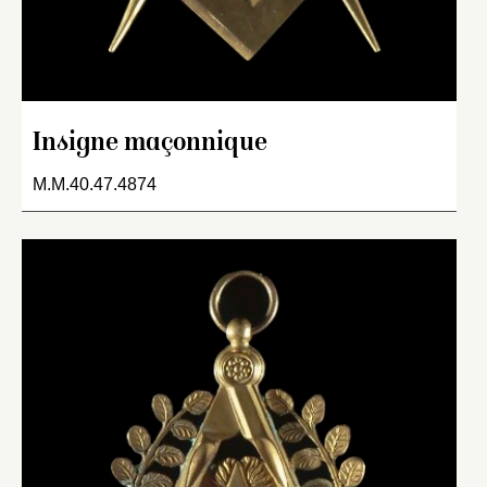
Insigne maçonnique
M.M.40.47.4874