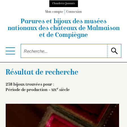
Claudette Joannis
Mon compte
Connexion
Parures et bijoux des musées
nationaux
des châteaux de Malmaison
et de Compiègne
Résultat de recherche
238 bijoux trouvées pour :
e
Période de production =
xix
siècle