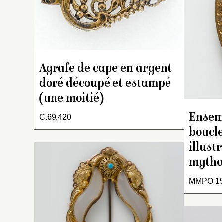
C
cr
Agrafe de cape en argent
doré découpé et estampé
(une moitié)
Ensem
C.69.420
boucle
illust
mytho
MMPO 15
H
e
d