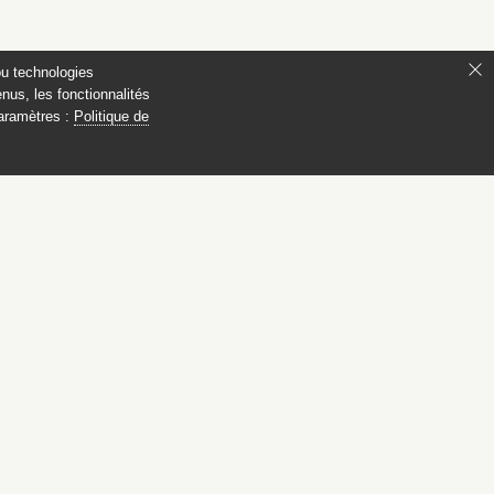
ou technologies
nus, les fonctionnalités
paramètres :
Politique de
ionaux
ompiègne