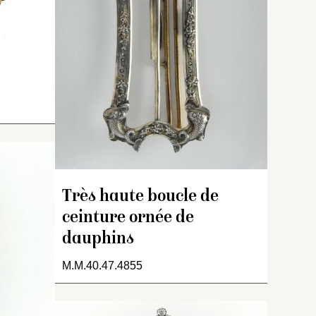
,
ait du
 son
,
nt ainsi
rme, leur
résence
ier et des
 sont
les ;
blement
(1852 –
Très haute boucle de
Plaque de laiton estampée
ceinture ornée de
renforcée au dos, décorée
dauphins
de motifs de fleurs et
d’arabesques, le tout
M.M.40.47.4855
incrusté de seize petites
pierres bleues, rouges et
vertes. Au dos, tige rigide à