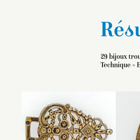
Résu
29 bijoux tro
Technique =
É
d
d