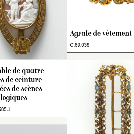
et élément est muni d’un
Pour avoir plus d’aisance
par Zeus. Le dieu f
ochet plat.
ces boucles hautes se
beau jeune homme
portaient parfois en biais
échanson, l’associa
comme le montrent
à Hébé. Par leur fo
quelques portraits.
iconographie, la p
Agrafe de vêtement
des feuilles de laur
aigles, ces boucles
C.69.038
assez exceptionnel
elles datent proba
du Second Empire 
ble de quatre
1870).
s de ceinture
rées de scènes
logiques
85.1
aute boucle ovale
stampée, renforcée au
os et décorée