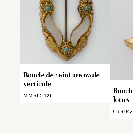
s
pe
or
pe
tu
qu
é
bl
Au
ve
Boucle de ceinture ovale
verticale
Boucle
M.M.51.2.121
lotus
C.69.042