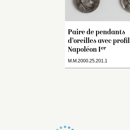
La forme et la matière de
pendant d’oreille imitent 
bijou antique.
Paire de pendants
d’oreilles avec profi
er
Napoléon I
M.M.2000.25.201.1