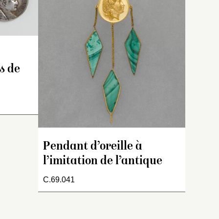
disque porte estampé le
profil de l’Empereur, ainsi
 ce
que l’inscription « Napoléon
un
I » et le monogramme
« CR ». Système d’attache
à pince.
ls de
Pendant d’oreille à
l’imitation de l’antique
C.69.041