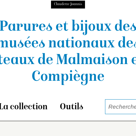
Claudette Joannis
Parures et bijoux de
musées nationaux
de
teaux de Malmaison e
Compiègne
La collection
Outils