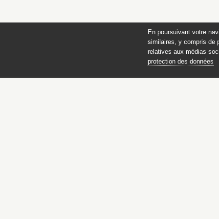
En poursuivant votre nav
similaires, y compris de 
relatives aux médias soci
protection des données
Parur
des châ