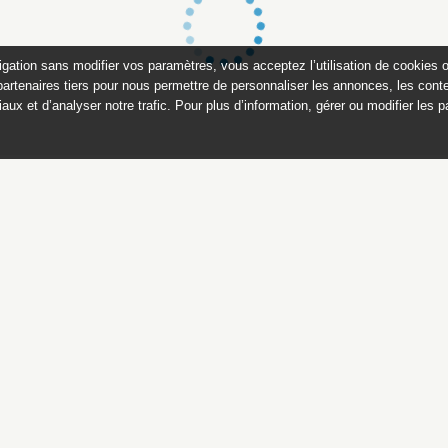
igation sans modifier vos paramètres, vous acceptez l’utilisation de cookies 
partenaires tiers pour nous permettre de personnaliser les annonces, les conte
aux et d’analyser notre trafic. Pour plus d’information, gérer ou modifier les 
es et bijoux des musées nat
teaux de Malmaison et de C
Ce catalogue est publié avec
le soutien du ministère de la culture,
Direction générale des patrimoines,
sous-direction des collections