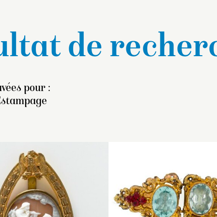
ltat de recher
uvées pour :
 Estampage
lément d’agrafe en argent
Cette représentation du
La présence de l’ai
oré estampé et découpé à
dauphin correspond à u
rappelle l’histoire d
écor facetté d’arabesques.
iconographie héraldique.
Ganymède, qui fut