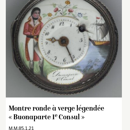
Montre ronde à verge légendée
e
« Buonaparte 1
Consul »
M.M.85.1.21