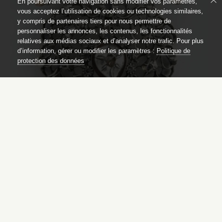
En poursuivant votre navigation sans modifier vos paramètres,
vous acceptez l’utilisation de cookies ou technologies similaires,
y compris de partenaires tiers pour nous permettre de
personnaliser les annonces, les contenus, les fonctionnalités
relatives aux médias sociaux et d’analyser notre trafic. Pour plus
d’information, gérer ou modifier les paramètres :
Politique de
protection des données
Pendentif bimétallique articulé en
forme de cœur
M.M.51.96