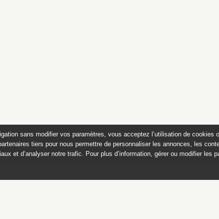
igation sans modifier vos paramètres, vous acceptez l’utilisation de cookies 
partenaires tiers pour nous permettre de personnaliser les annonces, les conte
aux et d’analyser notre trafic. Pour plus d’information, gérer ou modifier les 
es et bijoux des musées nat