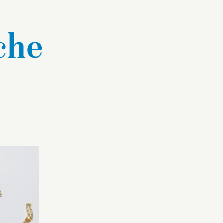
che
ès
Nous savons d’après
décès de
l’inventaire après décès de
hine
l’impératrice Joséphine