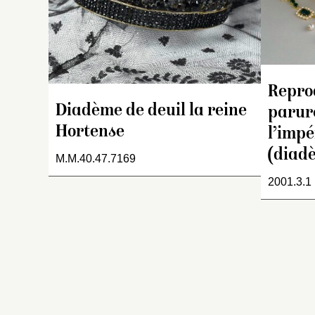
eu
d
C
no
é
a
Repro
b
Diadème de deuil la reine
parur
d’
Hortense
l’impé
co
c
(diad
M.M.40.47.7169
l’
2001.3.1
(
l’
M