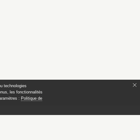
ou technologies
nus, les fonctionnalités
paramètres :
Politique de
ionaux