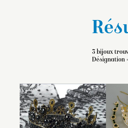
Résu
3 bijoux trou
Désignation 
L
de
a