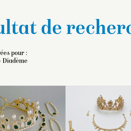
ltat de recher
vées pour :
= Diadème
a reine Hortense, épouse
Nous savons d’apr
 Louis Bonaparte et fille
l’inventaire après 
er
doptive de Napoléon I
,
l’impératrice Josép