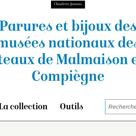
Claudette Joannis
Parures et bijoux de
musées nationaux
de
teaux de Malmaison e
Compiègne
La collection
Outils