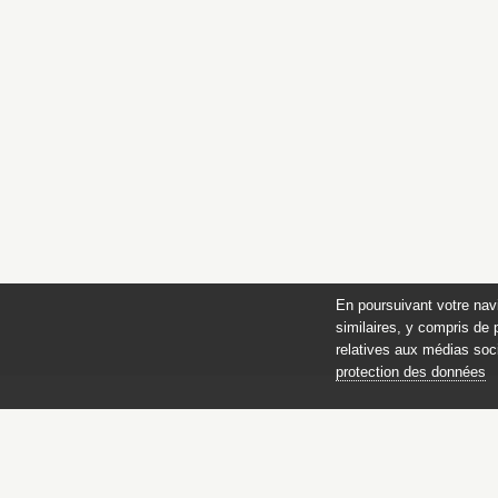
En poursuivant votre nav
similaires, y compris de 
relatives aux médias soci
protection des données
Parur