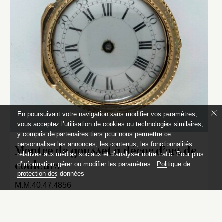
En poursuivant votre navigation sans modifier vos paramètres,
vous acceptez l’utilisation de cookies ou technologies similaires,
y compris de partenaires tiers pour nous permettre de
personnaliser les annonces, les contenus, les fonctionnalités
Montre de gousset à décor d’ors de
relatives aux médias sociaux et d’analyser notre trafic. Pour plus
d’information, gérer ou modifier les paramètres :
Politique de
couleurs
protection des données
M.M.40.47.4856