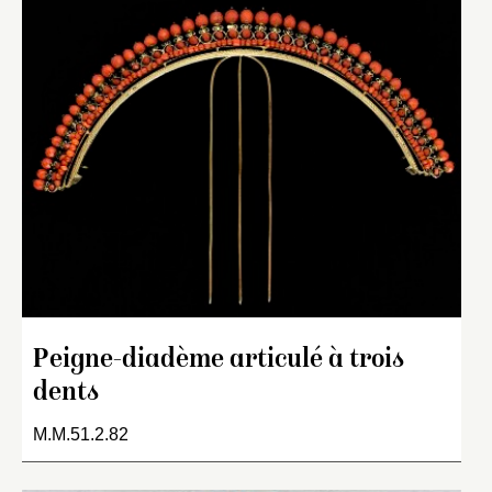
Peigne-diadème articulé à trois
dents
M.M.51.2.82