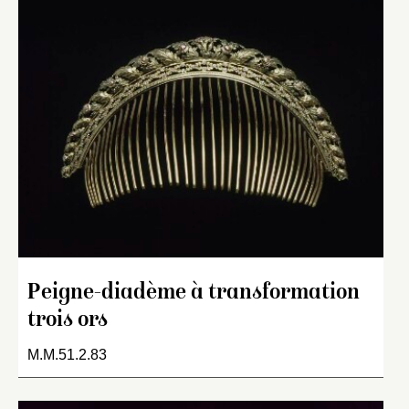
Peigne-diadème à transformation
trois ors
M.M.51.2.83