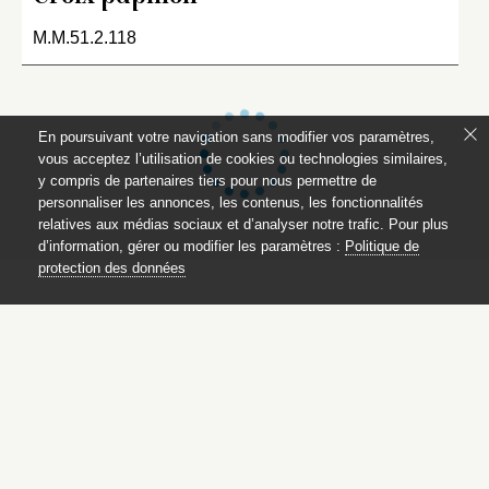
M.M.51.2.118
En poursuivant votre navigation sans modifier vos paramètres,
vous acceptez l’utilisation de cookies ou technologies similaires,
y compris de partenaires tiers pour nous permettre de
personnaliser les annonces, les contenus, les fonctionnalités
relatives aux médias sociaux et d’analyser notre trafic. Pour plus
d’information, gérer ou modifier les paramètres :
Politique de
protection des données
Parures et bijoux des musées
nationaux
des châteaux de Malmaison
et de Compiègne
Ce catalogue est publié avec
le soutien du ministère de la culture,
Direction générale des patrimoines,