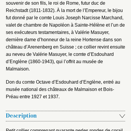
souvenir de son fils, le roi de Rome, futur duc de
Mot de passe
Reichstadt (1811-1832). À la mort de l’Empereur, le bijou
Valider
fut donné par le comte Louis Joseph Narcisse Marchand,
valet de chambre de Napoléon à Sainte-Hélène et l’un de
ses exécuteurs testamentaires, à Valérie Masuyer,
Nouveau dossier
dernière dame d’honneur de la reine Hortense dans son
château d’Arenenberg en Suisse ; ce collier revint ensuite
Envoyer
au neveu de Valérie Masuyer, le comte d’Esdouhard
d’Englène (1860-1943), qui l’offrit au musée de
Vous n'êtes pas encore inscrit ?
Créer un compte
Malmaison.
Vous avez oublié votre mot de passe ?
Cliquez ici
Créer et ajouter
Don du comte Octave d’Esdouhard d’Englène, entré au
musée national des châteaux de Malmaison et Bois-
Préau entre 1927 et 1937.
Description
Petit collier comprenant quarante perles rondes de corail