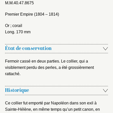
M.M.40.47.8675
Premier Empire (1804 – 1814)
Or ; corail
Long. 170 mm
État de conservation
Fermer
Fermoir cassé en deux parties. Le collier, qui a
visiblement perdu des perles, a été grossièrement
Fermer
Choix du dossier où ajouter la
rattaché.
notice
Connexion
Nom du dossier
Courriel
Historique
Ce collier fut emporté par Napoléon dans son exil à
Sainte-Hélène, en même temps qu’un petit canon, en