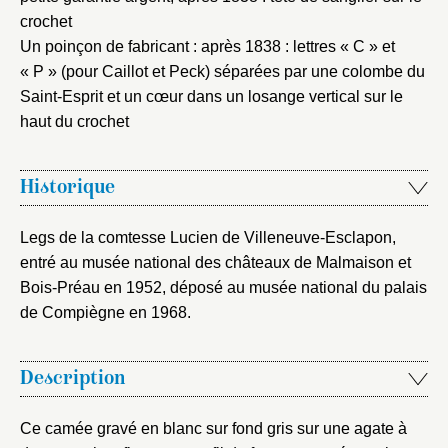
crochet
Mot de passe
Valider
Un poinçon de fabricant : après 1838 : lettres « C » et
« P » (pour Caillot et Peck) séparées par une colombe du
Saint-Esprit et un cœur dans un losange vertical sur le
Nouveau dossier
haut du crochet
Envoyer
Historique
Vous n'êtes pas encore inscrit ?
Créer un compte
Legs de la comtesse Lucien de Villeneuve-Esclapon,
Vous avez oublié votre mot de passe ?
Cliquez ici
Créer et ajouter
entré au musée national des châteaux de Malmaison et
Bois-Préau en 1952, déposé au musée national du palais
de Compiègne en 1968.
Description
Ce camée gravé en blanc sur fond gris sur une agate à