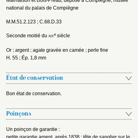
Malmaison et Bois-Préau, déposé à Compiègne, musée
national du palais de Compiègne
M.M.51.2.123 ; C.68.D.33
e
Seconde moitié du
xix
siècle
Or ; argent ; agate gravée en camée ; perle fine
H. 55 ; Ép. 1,8 mm
Fermer
État de conservation
Fermer
Choix du dossier où ajouter la
Bon état de conservation.
notice
Connexion
Nom du dossier
Courriel
Poinçons
Un poinçon de garantie :
petite garantie argent, après 1838 : tête de sanglier sur le