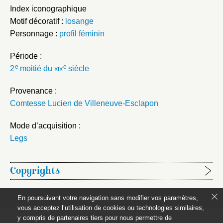
Index iconographique
Motif décoratif :
losange
Personnage :
profil féminin
Période :
e
e
2
moitié du
xix
siècle
Provenance :
Comtesse Lucien de Villeneuve-Esclapon
Mode d’acquisition :
Legs
Copyrights
Étapes de publication :
En poursuivant votre navigation sans modifier vos paramètres,
Claudette Joannis, 30 juin 2010, rédaction de la notice
vous acceptez l’utilisation de cookies ou technologies similaires,
y compris de partenaires tiers pour nous permettre de
pour première publication.