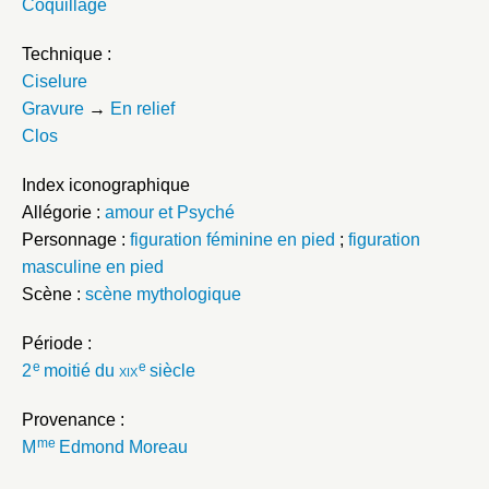
Coquillage
Technique :
Ciselure
Gravure
→
En relief
Clos
Index iconographique
Allégorie :
amour et Psyché
Personnage :
figuration féminine en pied
;
figuration
masculine en pied
Scène :
scène mythologique
Période :
e
e
2
moitié du
xix
siècle
Provenance :
me
M
Edmond Moreau