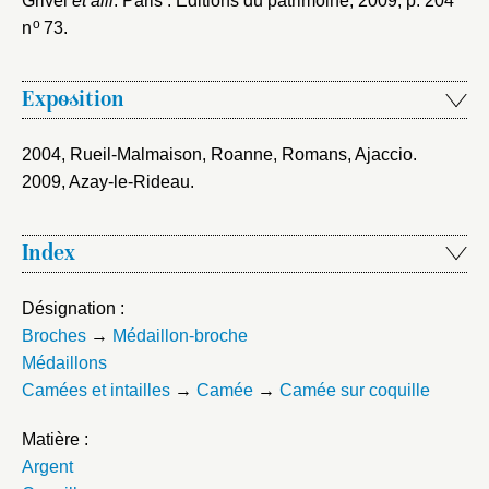
Grivel
et alii
. Paris : Éditions du patrimoine, 2009
, p. 204
o
n
73.
Exposition
2004, Rueil-Malmaison, Roanne, Romans, Ajaccio
.
2009, Azay-le-Rideau
.
Index
Désignation :
Broches
→
Médaillon-broche
Médaillons
Camées et intailles
→
Camée
→
Camée sur coquille
Matière :
Argent