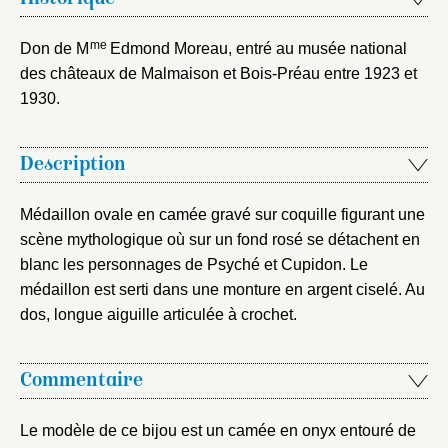
Courriel
me
Don de M
Edmond Moreau, entré au musée national
des châteaux de Malmaison et Bois-Préau entre 1923 et
1930.
Mot de passe
Valider
Description
Nouveau dossier
Médaillon ovale en camée gravé sur coquille figurant une
scène mythologique où sur un fond rosé se détachent en
Envoyer
blanc les personnages de Psyché et Cupidon. Le
médaillon est serti dans une monture en argent ciselé. Au
dos, longue aiguille articulée à crochet.
Vous n'êtes pas encore inscrit ?
Créer un compte
Vous avez oublié votre mot de passe ?
Cliquez ici
Créer et ajouter
Commentaire
Le modèle de ce bijou est un camée en onyx entouré de