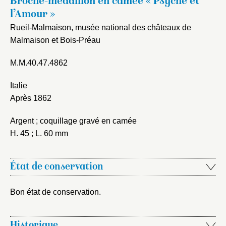
Broche-médaillon en camée « Psyché et
l’Amour »
Rueil-Malmaison, musée national des châteaux de
Malmaison et Bois-Préau
M.M.40.47.4862
Italie
Après 1862
Argent ; coquillage gravé en camée
H. 45 ; L. 60 mm
État de conservation
Fermer
Fermer
Choix du dossier où ajouter la
Bon état de conservation.
notice
Connexion
Nom du dossier
Historique