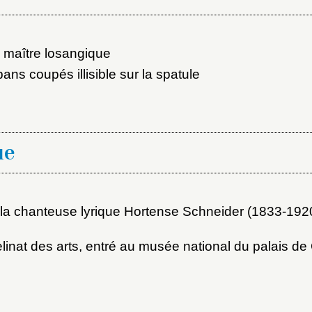
ot de passe
au dossier
 maître losangique
ans coupés illisible sur la spatule
Vous n'êtes pas encore inscrit ?
Créer un compte
Envoyer
Vous avez oublié votre mot de passe ?
Cliquez ici
er et ajouter
ue
la chanteuse lyrique Hortense Schneider (1833-192
linat des arts, entré au musée national du palais 