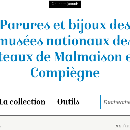
Claudette Joannis
Parures et bijoux de
musées nationaux
de
teaux de Malmaison e
Compiègne
La collection
Outils
x