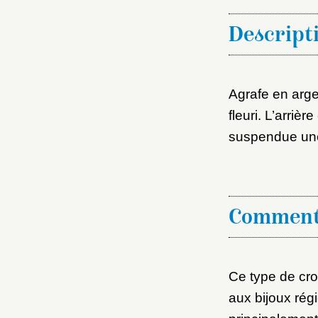
Descript
Agrafe en arge
fleuri. L’arriè
suspendue une
Comment
Ce type de cro
aux bijoux régi