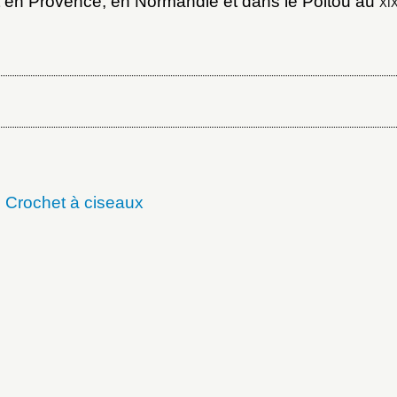
t en Provence, en Normandie et dans le Poitou au
xi
→
Crochet à ciseaux