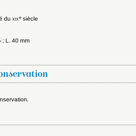
e
ié du
xix
siècle
5 ; L. 40 mm
x du dossier où ajouter la not
conservation
Connexion
u dossier
nservation.
ourriel
ider