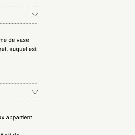
orme de vase
het, auquel est
ux appartient
é
e