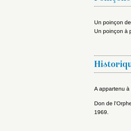
M
Nouve
Un poinçon de
Un poinçon à p
Cré
Historiq
A appartenu à 
Don de l’Orphe
1969.