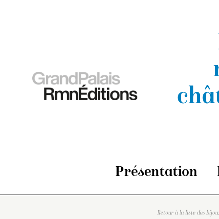
châ
Présentation
Retour à la liste des bijou