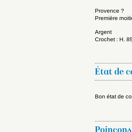
Provence ?
Première moit
Argent
Crochet : H. 8
Choi
État de 
Nom d
Bon état de co
C
Poinçons
Val