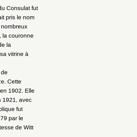
u Consulat fut
it pris le nom
ès nombreux
 la couronne
de la
a vitrine à
t de
e. Cette
 en 1902. Elle
n 1921, avec
plique fut
79 par le
tesse de Witt