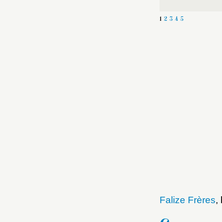
1
2
3
4
5
Falize Frères
,