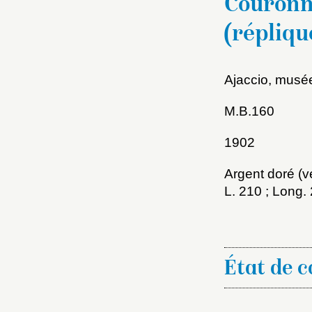
Couronn
(répliqu
Ajaccio, musé
M.B.160
1902
Choi
Argent doré (v
L. 210 ; Long
Nom d
C
État de 
Val