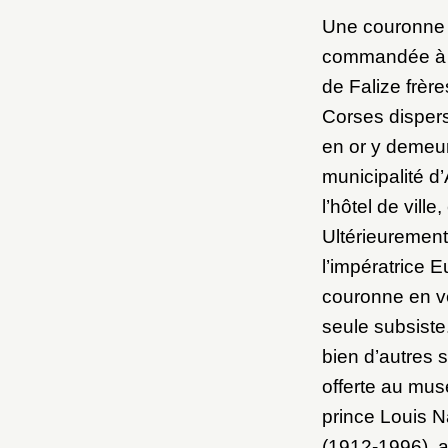
Une couronne 
commandée à la
de Falize frèr
Corses disper
en or y demeur
municipalité d
l’hôtel de ville
Ultérieurement,
l’impératrice 
couronne en ver
seule subsiste
bien d’autres 
offerte au mus
prince Louis N
(1912-1996), 