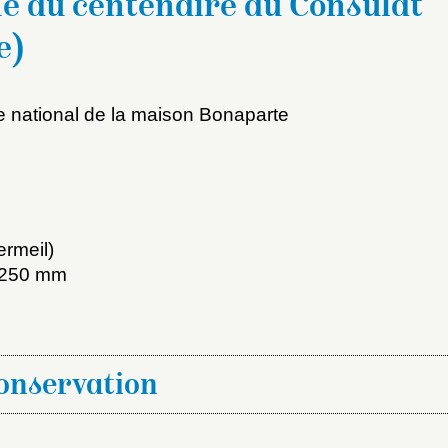
e du centenaire du Consulat
e)
e national de la maison Bonaparte
x du dossier où ajouter la not
ermeil)
Connexion
. 250 mm
u dossier
ourriel
conservation
ider