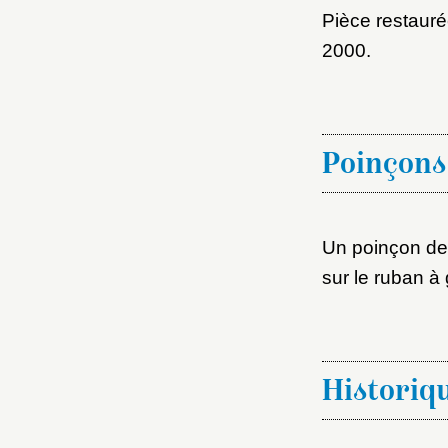
M
Pièce restauré
2000.
Nouve
Poinçons
Cré
Un poinçon de f
sur le ruban 
Historiq