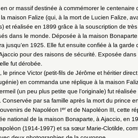
en or massif destinée à commémorer le centenaire d
 maison Falize (qui, à la mort de Lucien Falize, ava
es) et réalisée en 1899 grâce à la souscription de tr
sés dans le monde. Déposée à la maison Bonaparte,
a jusqu’en 1925. Elle fut ensuite confiée à la garde 
’Ajaccio pour des raisons de sécurité. Exposée dans s
, elle fut dérobée.
 le prince Victor (petit-fils de Jérôme et héritier direc
Eugénie) en commanda une réplique à la maison Faliz
meil (un peu plus petite que l’originale) fut réalisée
. Conservée par sa famille après la mort du prince e
er
souvenirs de Napoléon I
et de Napoléon III, cette ré
ée national de la maison Bonaparte, à Ajaccio, en 19
apoléon (1914-1997) et sa sœur Marie-Clotilde, com
avec deux photographies de la couronne.