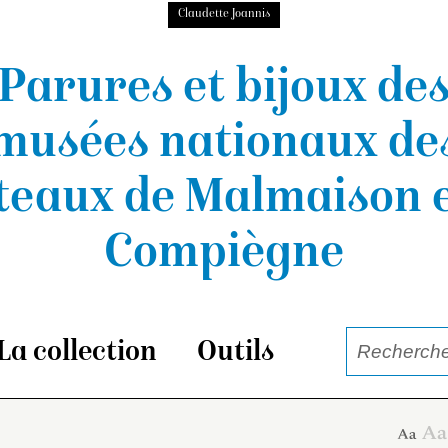
Claudette Joannis
Parures et bijoux de
musées nationaux
de
teaux de Malmaison e
Compiègne
La collection
Outils