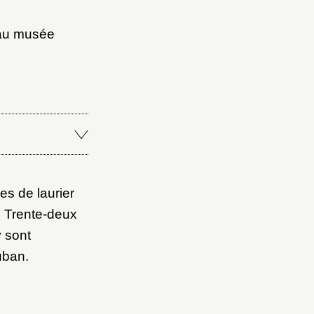
 au musée
es de laurier
t. Trente-deux
y sont
uban.