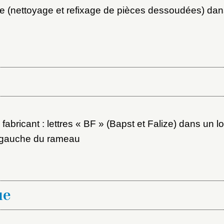
ot de passe
e (nettoyage et refixage de pièces dessoudées) da
au dossier
Vous n'êtes pas encore inscrit ?
Créer un compte
Envoyer
Vous avez oublié votre mot de passe ?
Cliquez ici
er et ajouter
abricant : lettres « BF » (Bapst et Falize) dans un l
à gauche du rameau
ue