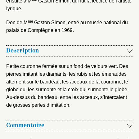
ensuite à M
Gaston Simon, qui fut la lectrice de l’artiste
lyrique.
me
Don de M
Gaston Simon, entré au musée national du
Mot de passe
Valider
palais de Compiègne en 1969.
Description
Nouveau dossier
Petite couronne fermée sur un fond de velours vert. Des
Envoyer
pierres imitant les diamants, les rubis et les émeraudes
alternent sur le bandeau, les arceaux de la couronne, le
Vous n'êtes pas encore inscrit ?
Créer un compte
globe qui les surmonte et la croix qui surmonte le globe.
Vous avez oublié votre mot de passe ?
Cliquez ici
Créer et ajouter
Au-dessus du bandeau, entre les arceaux, s’intercalent
de grosses perles d’imitation.
Commentaire