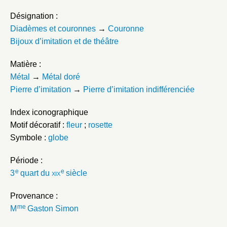
Désignation :
Diadèmes et couronnes
→
Couronne
Bijoux d’imitation et de théâtre
Matière :
Métal
→
Métal doré
Pierre d’imitation
→
Pierre d’imitation indifférenciée
Index iconographique
Motif décoratif :
fleur
;
rosette
Symbole :
globe
Période :
e
e
3
quart du
xix
siècle
Provenance :
me
M
Gaston Simon