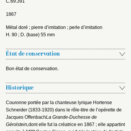
C.69.391
1867
Métal doré ; pierre d’imitation ; perle d’imitation
H. 90 ; D. (base) 55 mm
État de conservation
Bon état de conservation.
Fermer
Historique
Fermer
Choix du dossier où ajouter la
Couronne portée par la chanteuse lyrique Hortense
notice
Connexion
Schneider (1833-1920) dans le rôle-titre de l’opérette de
Jacques Offenbach
La Grande-Duchesse de
Nom du dossier
Courriel
Gérolstein,
dont elle fut la créatrice en 1867 ; elle appartint
me