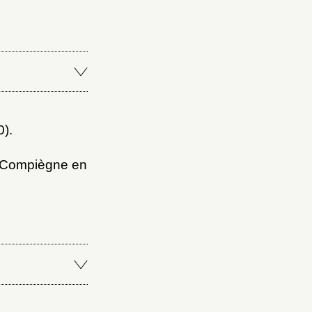
0).
de Compiègne en