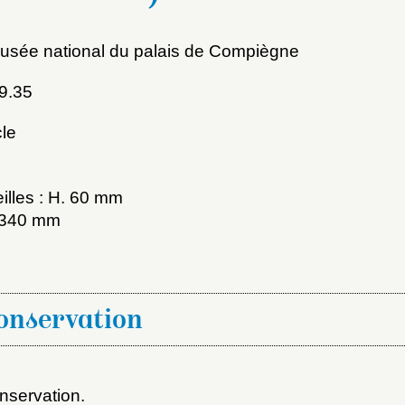
sée national du palais de Compiègne
9.35
le
illes : H. 60 mm
x du dossier où ajouter la not
. 340 mm
Connexion
u dossier
ourriel
conservation
nservation.
ider