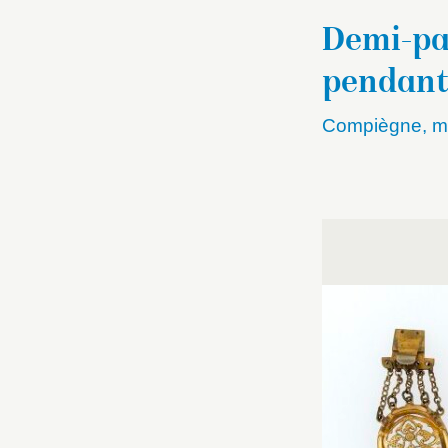
Demi-par
pendants
Compiègne, mu