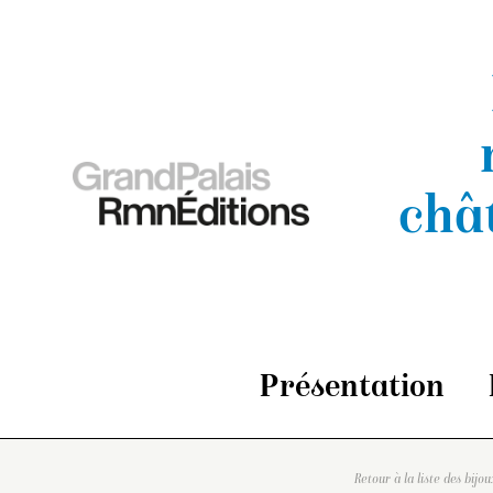
châ
Présentation
Retour à la liste des bijou