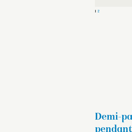
1
2
Demi-par
pendants