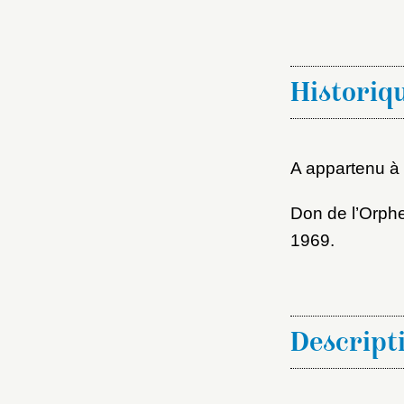
M
Nouve
Historiq
A appartenu à 
Cré
Don de l’Orphe
1969.
Descript