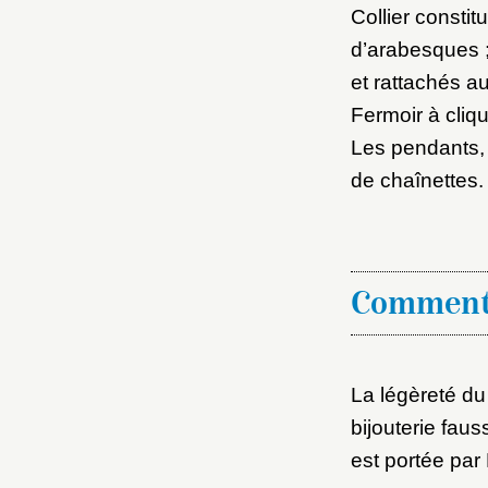
Collier consti
d’arabesques ;
et rattachés a
Fermoir à cliqu
Les pendants, 
de chaînettes.
Comment
La légèreté du
bijouterie faus
est portée par