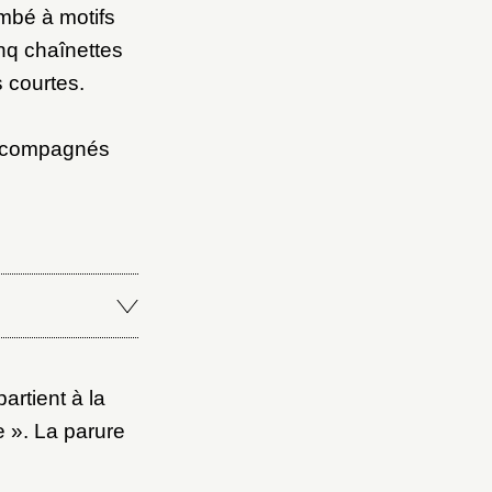
ombé à motifs
inq chaînettes
 courtes.
 accompagnés
artient à la
e ». La parure