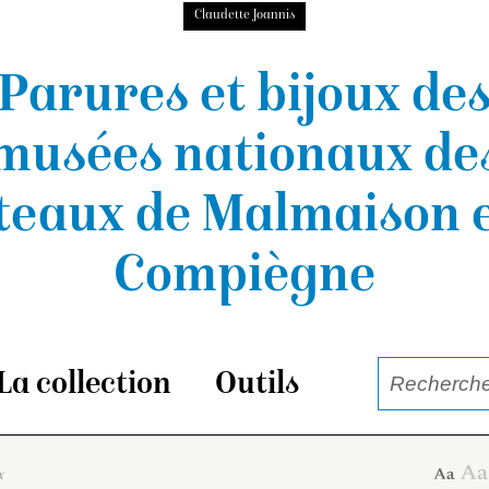
Claudette Joannis
Parures et bijoux de
musées nationaux
de
teaux de Malmaison e
Compiègne
La collection
Outils
x