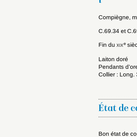
Compiègne, mu
C.69.34 et C.6
e
Fin du
xix
sièc
Laiton doré
Pendants d’ore
Choi
Collier : Long
Nom d
C
État de 
Bon état de co
Val