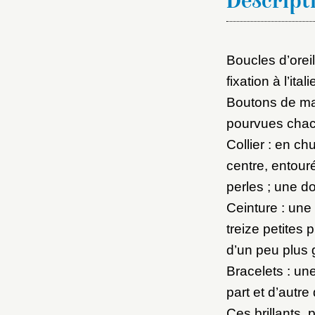
Descript
Boucles d’oreil
fixation à l’ital
Boutons de man
pourvues chac
Collier : en ch
centre, entouré
perles ; une d
Ceinture : une
treize petites 
d’un peu plus g
Bracelets : une
part et d’autre
Ces brillants, 