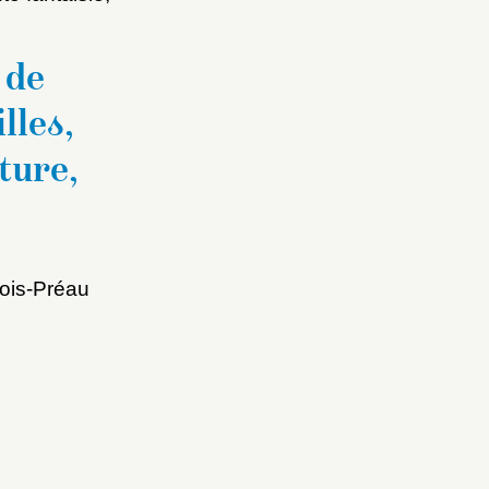
 de
lles,
Fermer
ture,
Fermer
ice
ois-Préau