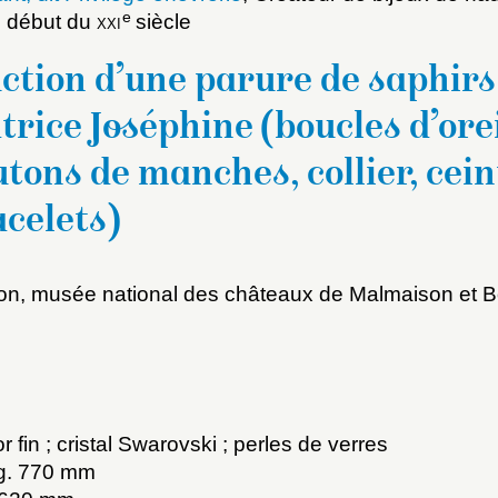
e
au début du
xxi
siècle
ction d’une parure de saphirs
trice Joséphine (boucles d’orei
tons de manches, collier, cein
celets)
x du dossier où ajouter la not
Connexion
on, musée national des châteaux de Malmaison et B
u dossier
ourriel
or fin ; cristal Swarovski ; perles de verres
ng. 770 mm
ider