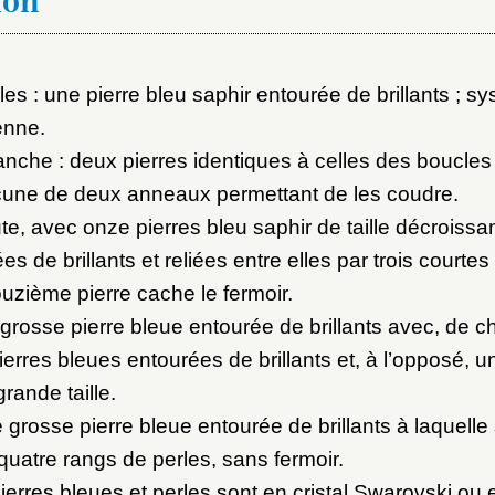
ion
les : une pierre bleu saphir entourée de brillants ; s
ienne.
che : deux pierres identiques à celles des boucles d
une de deux anneaux permettant de les coudre.
ute, avec onze pierres bleu saphir de taille décroissan
es de brillants et reliées entre elles par trois courte
ouzième pierre cache le fermoir.
 grosse pierre bleue entourée de brillants avec, de c
pierres bleues entourées de brillants et, à l’opposé, u
rande taille.
 grosse pierre bleue entourée de brillants à laquelle 
 quatre rangs de perles, sans fermoir.
pierres bleues et perles sont en cristal Swarovski ou 