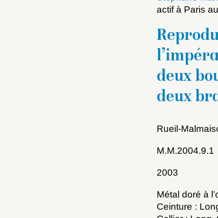
actif à Paris 
Reprodu
l’impéra
deux bou
deux bra
Choi
Rueil-Malmais
Nom d
M.M.2004.9.1
C
2003
Métal doré à l’
Ceinture : Lo
Val