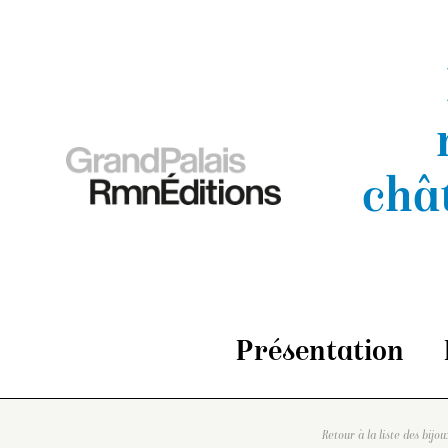
châ
Présentation
Retour à la liste des bijou