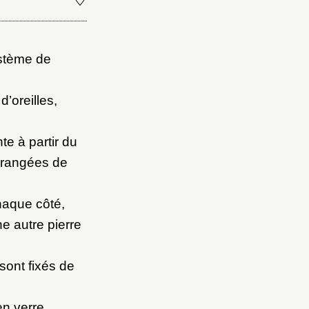
ystème de
’oreilles,
te à partir du
s rangées de
haque côté,
ne autre pierre
sont fixés de
en verre.