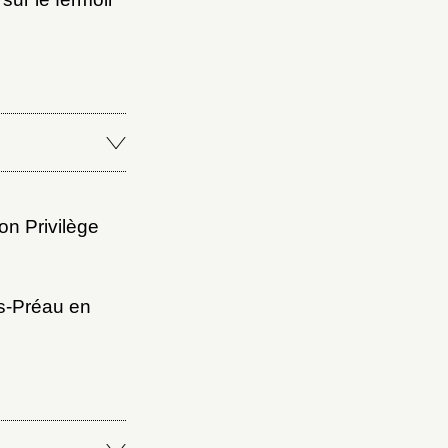
n Privilège
s-Préau en