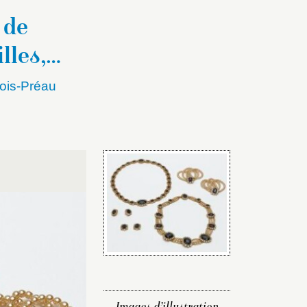
 de
illes,…
ois-Préau