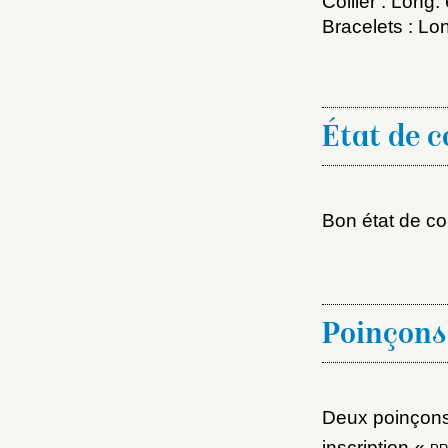
Collier : Long
M
Bracelets : L
Nouve
État de 
Cré
Bon état de co
Poinçons
Deux poinçons 
inscription «
pr