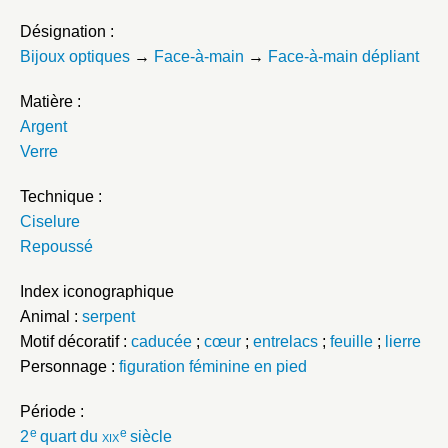
Désignation :
Bijoux optiques
→
Face-à-main
→
Face-à-main dépliant
Matière :
Argent
Verre
Technique :
Ciselure
Repoussé
Index iconographique
Animal :
serpent
Motif décoratif :
caducée
;
cœur
;
entrelacs
;
feuille
;
lierre
Personnage :
figuration féminine en pied
Période :
e
e
2
quart du
xix
siècle