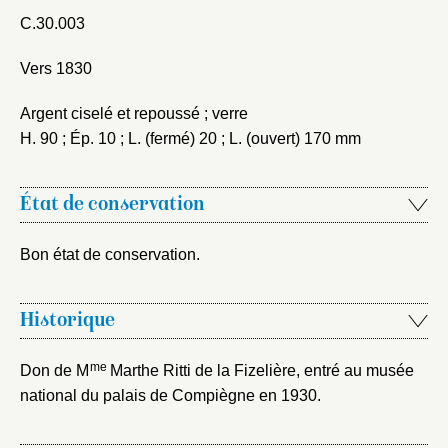
C.30.003
Vers 1830
Argent ciselé et repoussé ; verre
H. 90 ; Ép. 10 ; L. (fermé) 20 ; L. (ouvert) 170 mm
État de conservation
Bon état de conservation.
Historique
Fermer
Fermer
me
Choix du dossier où ajouter la
Don de M
Marthe Ritti de la Fizelière, entré au musée
national du palais de Compiègne en 1930.
notice
Connexion
Nom du dossier