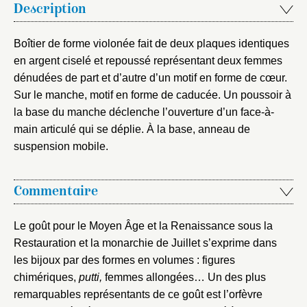
Courriel
Description
Boîtier de forme violonée fait de deux plaques identiques
en argent ciselé et repoussé représentant deux femmes
dénudées de part et d’autre d’un motif en forme de cœur.
Mot de passe
Valider
Sur le manche, motif en forme de caducée. Un poussoir à
la base du manche déclenche l’ouverture d’un face-à-
main articulé qui se déplie. À la base, anneau de
Nouveau dossier
suspension mobile.
Envoyer
Commentaire
Vous n'êtes pas encore inscrit ?
Créer un compte
Le goût pour le Moyen Âge et la Renaissance sous la
Vous avez oublié votre mot de passe ?
Cliquez ici
Créer et ajouter
Restauration et la monarchie de Juillet s’exprime dans
les bijoux par des formes en volumes : figures
chimériques,
putti,
femmes allongées… Un des plus
remarquables représentants de ce goût est l’orfèvre