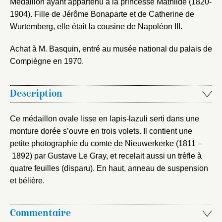
Médaillon ayant appartenu à la princesse Mathilde (1820-
1904). Fille de Jérôme Bonaparte et de Catherine de
Nouveau dossier
Wurtemberg, elle était la cousine de Napoléon III.
Envoyer
Achat à M. Basquin, entré au musée national du palais de
Compiègne en 1970.
Vous n'êtes pas encore inscrit ?
Créer un compte
Vous avez oublié votre mot de passe ?
Cliquez ici
Créer et ajouter
Description
Ce médaillon ovale lisse en lapis-lazuli serti dans une
monture dorée s’ouvre en trois volets. Il contient une
petite photographie du comte de Nieuwerkerke (1811 –
1892) par Gustave Le Gray, et recelait aussi un trèfle à
quatre feuilles (disparu). En haut, anneau de suspension
et bélière.
Commentaire