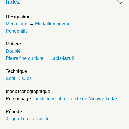
Index
Désignation :
Médaillons
→
Médaillon ouvrant
Pendentifs
Matière :
Doublé
Pierre fine ou dure
→
Lapis-lazuli
Technique :
Serti
→
Clos
Index iconographique
Personnage :
buste masculin
;
comte de Nieuwerkerke
Période :
e
e
3
quart du
xix
siècle