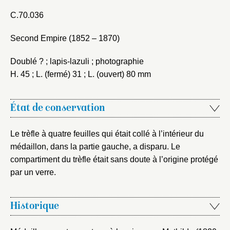
C.70.036
Second Empire (1852 – 1870)
Doublé ? ; lapis-lazuli ; photographie
H. 45 ; L. (fermé) 31 ; L. (ouvert) 80 mm
Fermer
Fermer
Choix du dossier où ajouter la
État de conservation
notice
Connexion
Le trèfle à quatre feuilles qui était collé à l’intérieur du
Nom du dossier
Courriel
médaillon, dans la partie gauche, a disparu. Le
compartiment du trèfle était sans doute à l’origine protégé
par un verre.
Mot de passe
Valider
Historique