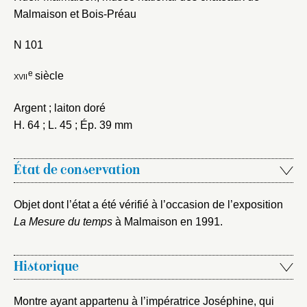
Malmaison et Bois-Préau
N 101
e
xvii
siècle
Argent ; laiton doré
H. 64 ; L. 45 ; Ép. 39 mm
État de conservation
Fermer
Fermer
Objet dont l’état a été vérifié à l’occasion de l’exposition
Choix du dossier où ajouter la
La Mesure du temps
à Malmaison en 1991.
notice
Connexion
Nom du dossier
Courriel
Historique
Montre ayant appartenu à l’impératrice Joséphine, qui