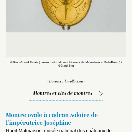
© Rmn-Grand Palais (musée national des châteaux de Malmaison et Bois-Préau) /
©
Gérard Blot
- Découvrir la collection -
Montres et clés de montres
Montre ovale à cadran solaire de
l’impératrice Joséphine
Rueil-Malmaison, musée national des châteaux de