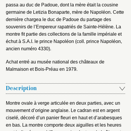
passa au duc de Padoue, dont la mère était la cousine
germaine de Letizia Bonaparte, mère de Napoléon. Cette
Mot de passe
Valider
dernière chargea le duc de Padoue du partage des
souvenirs de l’Empereur rapatriés de Sainte-Hélène. La
montre fit partie des collections de la famille impériale et
Nouveau dossier
échut à S.A.I. le prince Napoléon (coll. prince Napoléon,
ancien numéro 4330).
Envoyer
Achat entré au musée national des châteaux de
Malmaison et Bois-Préau en 1979.
Vous n'êtes pas encore inscrit ?
Créer un compte
Vous avez oublié votre mot de passe ?
Cliquez ici
Créer et ajouter
Description
Montre ovale à verge articulée en deux parties, avec un
mouvement d’origine anglaise. Le cadran est en argent
ciselé, décoré d’un panier fleuri en haut et d’arabesques
en bas. La montre comporte deux aiguilles et les heures