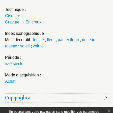
Technique :
Ciselure
Gravure
→
En creux
Index iconographique
Motif décoratif :
feuille
;
fleur
;
panier fleuri
;
rinceau
;
rosette
;
soleil
;
volute
Période :
e
xvii
siècle
Mode d’acquisition :
Achat
Copyrights
Étapes de publication :
En poursuivant votre navigation sans modifier vos paramètres,