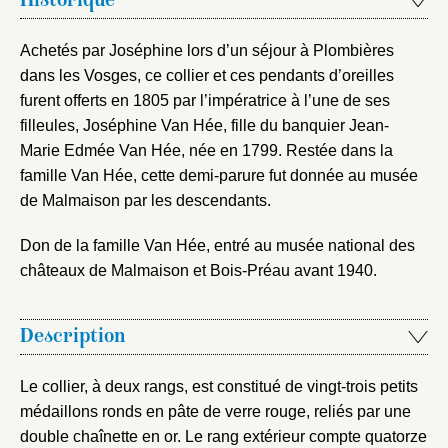
Historique
notice
Connexion
Achetés par Joséphine lors d’un séjour à Plombières
Nom du dossier
Courriel
dans les Vosges, ce collier et ces pendants d’oreilles
furent offerts en 1805 par l’impératrice à l’une de ses
filleules, Joséphine Van Hée, fille du banquier Jean-
Marie Edmée Van Hée, née en 1799. Restée dans la
famille Van Hée, cette demi-parure fut donnée au musée
Mot de passe
Valider
de Malmaison par les descendants.
Don de la famille Van Hée, entré au musée national des
Nouveau dossier
châteaux de Malmaison et Bois-Préau avant 1940.
Envoyer
Description
Vous n'êtes pas encore inscrit ?
Créer un compte
Le collier, à deux rangs, est constitué de vingt-trois petits
Vous avez oublié votre mot de passe ?
Cliquez ici
Créer et ajouter
médaillons ronds en pâte de verre rouge, reliés par une
double chaînette en or. Le rang extérieur compte quatorze