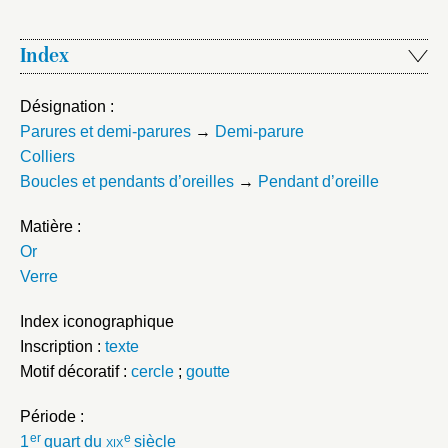
Index
Désignation :
Parures et demi-parures
→
Demi-parure
Colliers
Boucles et pendants d’oreilles
→
Pendant d’oreille
Matière :
Or
Verre
Index iconographique
Inscription :
texte
Motif décoratif :
cercle
;
goutte
Période :
er
e
1
quart du
xix
siècle