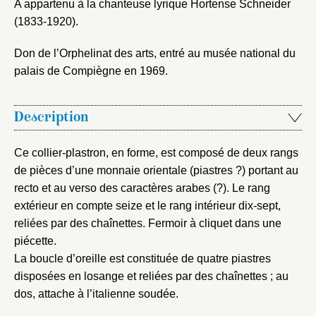
A appartenu à la chanteuse lyrique Hortense Schneider
(1833-1920).
Vous n'êtes pas encore inscrit ?
Créer un compte
Vous avez oublié votre mot de passe ?
Cliquez ici
Créer et ajouter
Don de l’Orphelinat des arts, entré au musée national du
palais de Compiègne en 1969.
Description
Ce collier-plastron, en forme, est composé de deux rangs
de pièces d’une monnaie orientale (piastres ?) portant au
recto et au verso des caractères arabes (?). Le rang
extérieur en compte seize et le rang intérieur dix-sept,
reliées par des chaînettes. Fermoir à cliquet dans une
piécette.
La boucle d’oreille est constituée de quatre piastres
disposées en losange et reliées par des chaînettes ; au
dos, attache à l’italienne soudée.