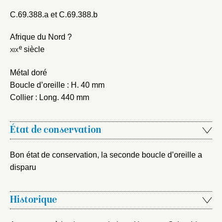
C.69.388.a et C.69.388.b
Fermer
Afrique du Nord ?
Fermer
Choix du dossier où ajouter la
e
xix
siècle
notice
Connexion
Métal doré
Nom du dossier
Courriel
Boucle d’oreille : H. 40 mm
Collier : Long. 440 mm
État de conservation
Mot de passe
Valider
Bon état de conservation, la seconde boucle d’oreille a
disparu
Nouveau dossier
Historique
Envoyer