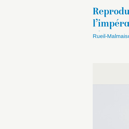
Reproduc
l’impéra
d’oreill
Rueil-Malmais