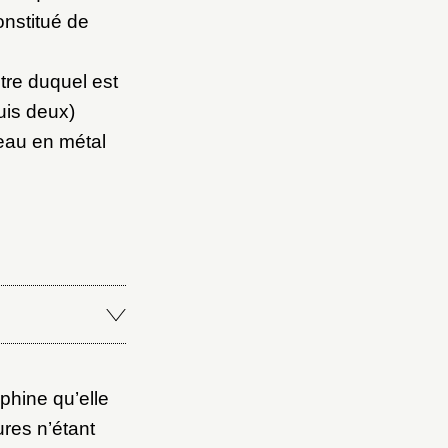
constitué de
ntre duquel est
uis deux)
neau en métal
phine qu’elle
res n’étant