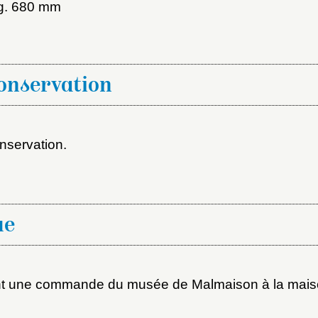
ot de passe
ng. 680 mm
au dossier
conservation
Vous n'êtes pas encore inscrit ?
Créer un compte
Envoyer
Vous avez oublié votre mot de passe ?
Cliquez ici
nservation.
er et ajouter
ue
nt une commande du musée de Malmaison à la maiso