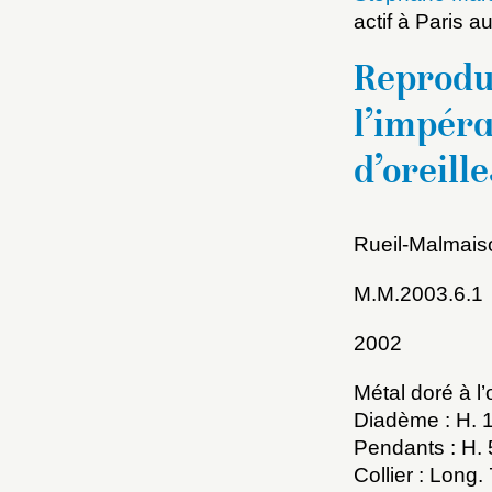
actif à Paris 
Reproduc
l’impéra
d’oreille
Rueil-Malmais
Choi
M.M.2003.6.1
Nom d
2002
C
Métal doré à l’
Diadème : H.
Pendants : H.
Collier : Long
Val