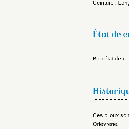
M
Ceinture : Lo
Nouve
État de 
Bon état de co
Cré
Historiq
Ces bijoux so
Orfèvrerie.