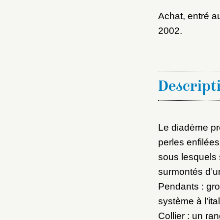
Achat, entré 
2002.
Descript
Le diadème pré
perles enfilée
sous lesquels s
surmontés d’un
Pendants : gro
système à l’ita
Collier : un r