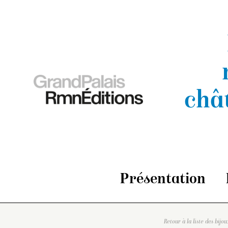
châ
Présentation
Retour à la liste des bijou