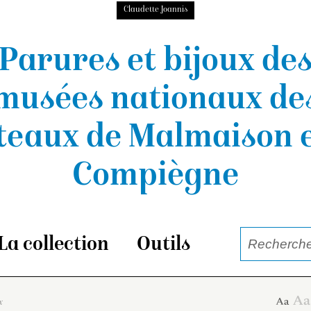
Claudette Joannis
Parures et bijoux de
musées nationaux
de
teaux de Malmaison e
Compiègne
La collection
Outils
x