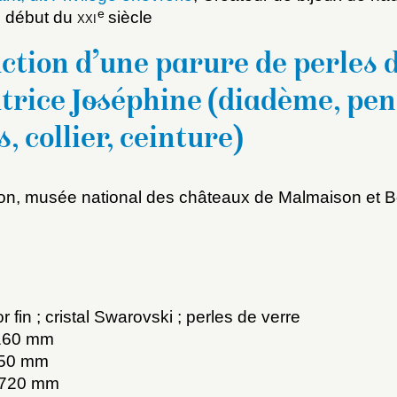
e
au début du
xxi
siècle
tion d’une parure de perles 
trice Joséphine (diadème, pe
s, collier, ceinture)
on, musée national des châteaux de Malmaison et B
x du dossier où ajouter la not
Connexion
u dossier
ourriel
or fin ; cristal Swarovski ; perles de verre
 160 mm
 50 mm
. 720 mm
ider