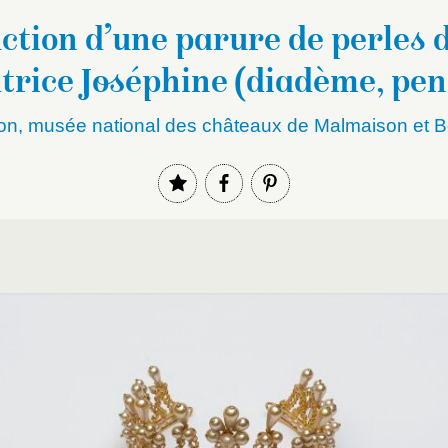
tion d’une parure de perles 
trice Joséphine (diadème, pe
es,…
on, musée national des châteaux de Malmaison et B