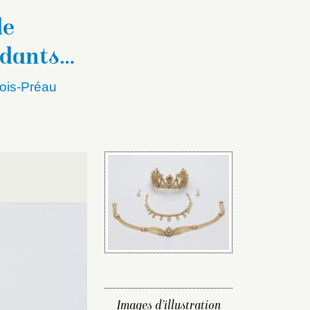
de
ndants
ois-Préau
Images d’illustration