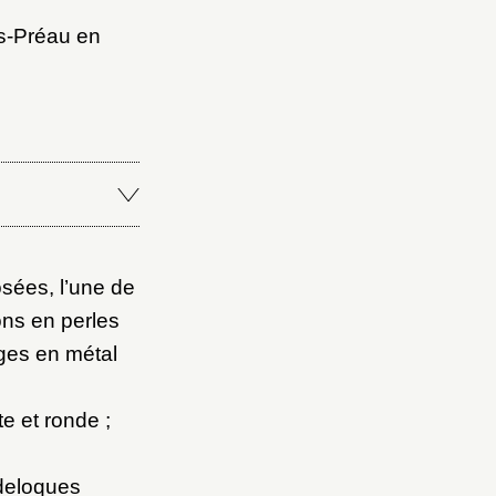
s-Préau en
sées, l’une de
ons en perles
ages en métal
e et ronde ;
ndeloques