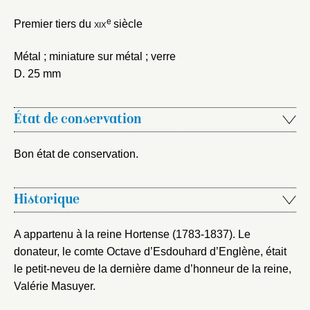
Fermer
Choix du dossier où ajouter la
e
notice
Premier tiers du
xix
siècle
Connexion
Nom du dossier
Métal ; miniature sur métal ; verre
Courriel
D. 25 mm
État de conservation
Mot de passe
Valider
Bon état de conservation.
Historique
Nouveau dossier
A appartenu à la reine Hortense (1783-1837). Le
Envoyer
donateur, le comte Octave d’Esdouhard d’Englène, était
le petit-neveu de la dernière dame d’honneur de la reine,
Vous n'êtes pas encore inscrit ?
Créer un compte
Valérie Masuyer.
Vous avez oublié votre mot de passe ?
Cliquez ici
Créer et ajouter