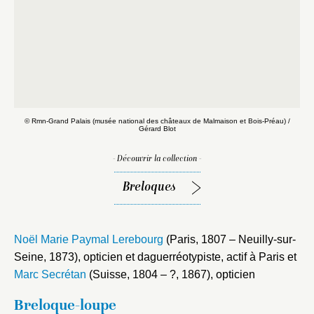
© Rmn-Grand Palais (musée national des châteaux de Malmaison et Bois-Préau) /
©
Gérard Blot
- Découvrir la collection -
Breloques
Noël Marie Paymal Lerebourg
(Paris, 1807 – Neuilly-sur-
Seine, 1873), opticien et daguerréotypiste, actif à Paris et
Marc Secrétan
(Suisse, 1804 – ?, 1867), opticien
Fermer
Breloque-loupe
Fermer