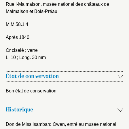
Choix du dossier où ajouter la
Rueil-Malmaison, musée national des châteaux de
notice
Connexion
Malmaison et Bois-Préau
Nom du dossier
Courriel
M.M.58.1.4
Après 1840
Or ciselé ; verre
L. 10 ; Long. 30 mm
Mot de passe
Valider
État de conservation
Nouveau dossier
Bon état de conservation.
Envoyer
Historique
Vous n'êtes pas encore inscrit ?
Créer un compte
Vous avez oublié votre mot de passe ?
Cliquez ici
Créer et ajouter
Don de Miss Isambard Owen, entré au musée national