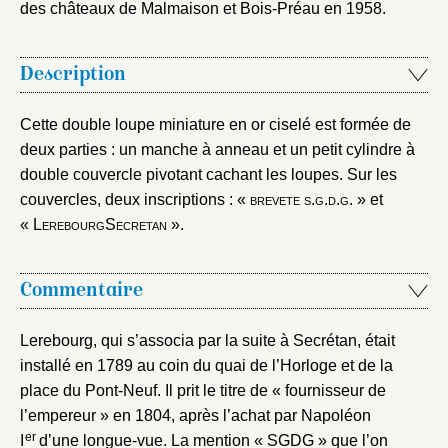
des châteaux de Malmaison et Bois-Préau en 1958.
Description
Cette double loupe miniature en or ciselé est formée de
deux parties : un manche à anneau et un petit cylindre à
double couvercle pivotant cachant les loupes. Sur les
couvercles, deux inscriptions : «
brevete s.g.d.g.
» et
« L
erebourg
S
ecretan
».
Commentaire
Lerebourg, qui s’associa par la suite à Secrétan, était
installé en 1789 au coin du quai de l’Horloge et de la
place du Pont-Neuf. Il prit le titre de « fournisseur de
l’empereur » en 1804, après l’achat par Napoléon
er
I
d’une longue-vue. La mention « SGDG » que l’on