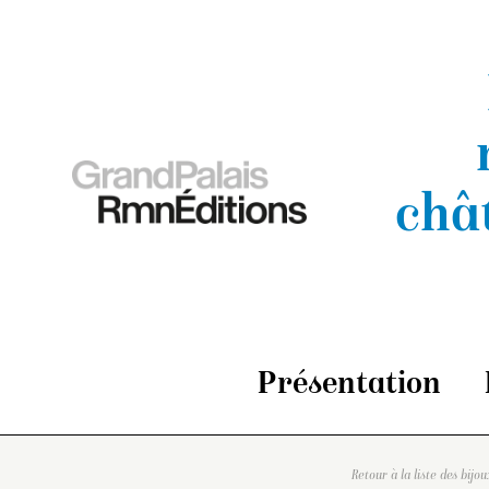
châ
Présentation
Retour à la liste des bijou