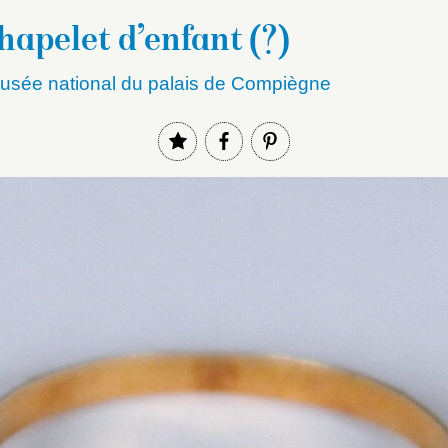
apelet d’enfant (?)
sée national du palais de Compiègne