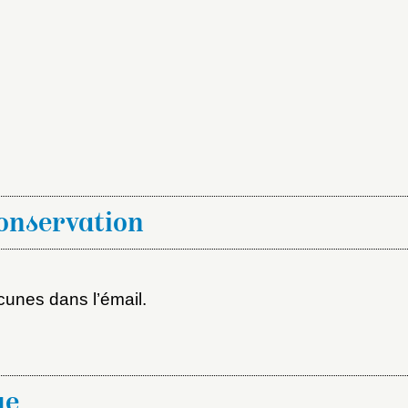
x du dossier où ajouter la not
Connexion
u dossier
conservation
ourriel
cunes dans l’émail.
ider
ot de passe
au dossier
ue