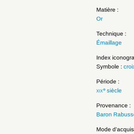
Matière :
Or
Technique :
Émaillage
Index iconogr
Symbole :
croi
Période :
e
xix
siècle
Provenance :
Baron Rabusso
Mode d’acquisi