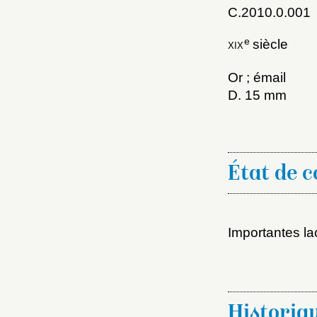
C.2010.0.001
e
xix
siècle
Or ; émail
Choi
D. 15 mm
Nom d
État de 
C
Importantes la
Val
M
Nouve
Historiq