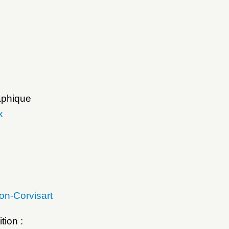
aphique
x
n-Corvisart
tion :