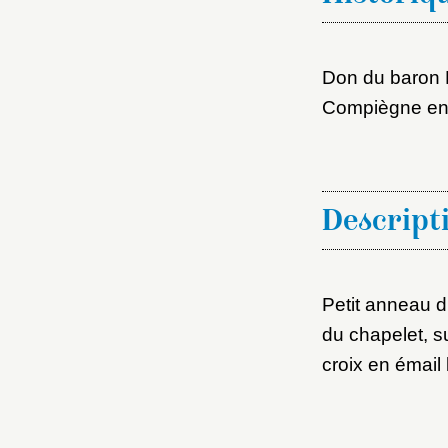
Don du baron 
Compiègne en
Cré
Descript
Petit anneau d
du chapelet, s
croix en émail 