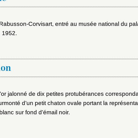
Rabusson-Corvisart, entré au musée national du pal
Vous n'êtes pas encore inscrit ?
Créer un compte
Envoyer
Vous avez oublié votre mot de passe ?
Cliquez ici
 1952.
er et ajouter
ion
’or jalonné de dix petites protubérances correspond
urmonté d’un petit chaton ovale portant la représenta
blanc sur fond d’émail noir.