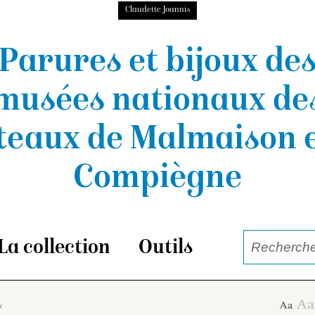
Claudette Joannis
Parures et bijoux de
musées nationaux
de
teaux de Malmaison e
Compiègne
La collection
Outils
x