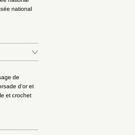
sée national
isage de
orsade d’or et
le et crochet