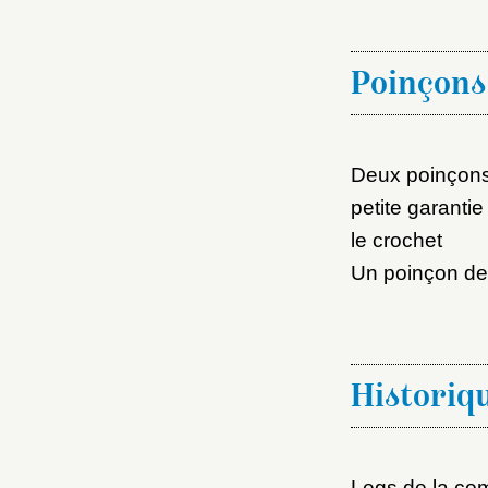
M
Nouve
Poinçons
Deux poinçons 
petite garantie 
Cré
le crochet
Un poinçon de f
Historiq
Legs de la co