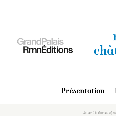
châ
Présentation
Retour à la liste des bijou