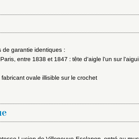
ot de passe
au dossier
de garantie identiques :
Vous n'êtes pas encore inscrit ?
Créer un compte
Envoyer
Paris, entre 1838 et 1847 : tête d’aigle l’un sur l’aiguil
Vous avez oublié votre mot de passe ?
Cliquez ici
er et ajouter
abricant ovale illisible sur le crochet
ue
mtesse Lucien de Villeneuve-Esclapon, entré au mus