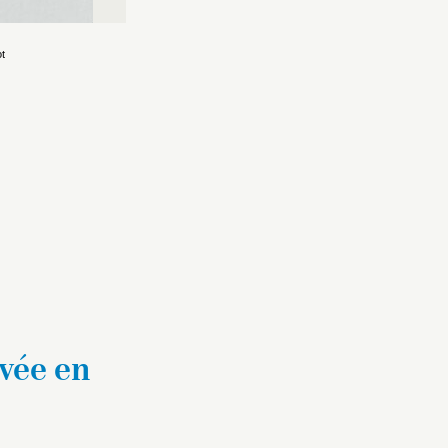
t
vée en