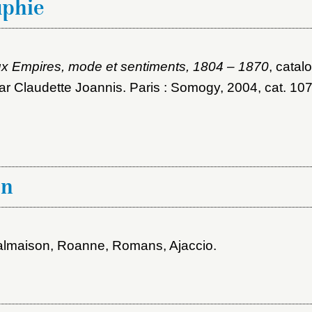
aphie
ux Empires, mode et sentiments, 1804 – 1870
, catal
par Claudette Joannis. Paris : Somogy, 2004
, cat. 10
on
almaison, Roanne, Romans, Ajaccio
.