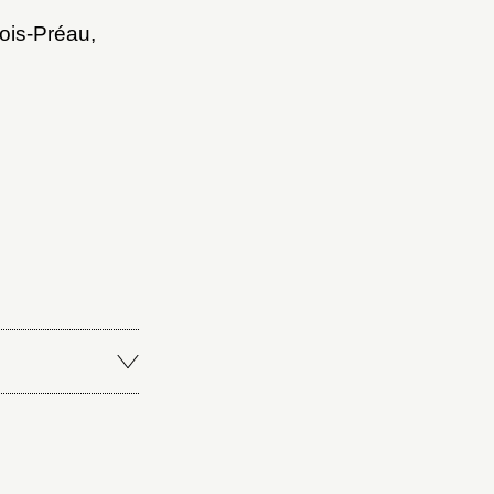
ois-Préau,
Fermer
Fermer
ice