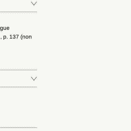
ogue
7, p. 137 (non