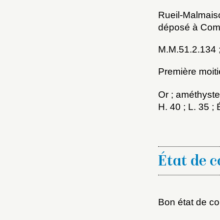
Rueil-Malmais
déposé à Comp
M.M.51.2.134 
Première moit
Or ; améthyste
H. 40 ; L. 35 
Choi
Nom d
État de 
C
Bon état de co
Val