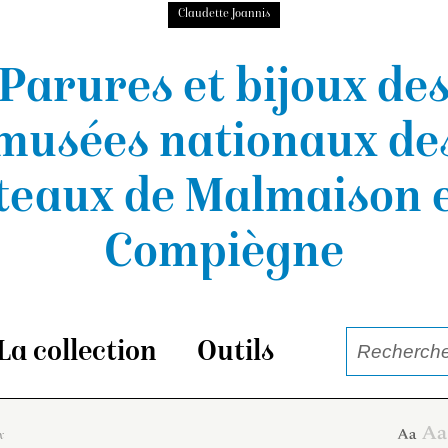
Claudette Joannis
Parures et bijoux de
musées nationaux
de
teaux de Malmaison e
Compiègne
La collection
Outils
x