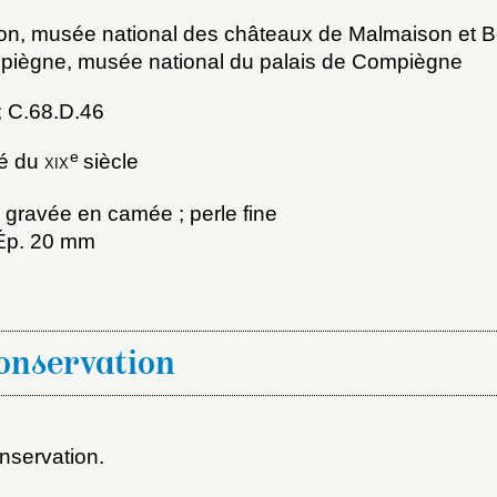
on, musée national des châteaux de Malmaison et B
iègne, musée national du palais de Compiègne
; C.68.D.46
e
ié du
xix
siècle
 gravée en camée ; perle fine
; Ép. 20 mm
x du dossier où ajouter la not
Connexion
u dossier
conservation
ourriel
nservation.
ider