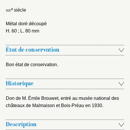
Choix du dossier où ajouter la
notice
e
xix
siècle
Connexion
Nom du dossier
Courriel
Métal doré découpé
H. 60 ; L. 80 mm
État de conservation
Mot de passe
Valider
Bon état de conservation.
Historique
Nouveau dossier
Envoyer
Don de M. Émile Brouwet, entré au musée national des
châteaux de Malmaison et Bois-Préau en 1930.
Vous n'êtes pas encore inscrit ?
Créer un compte
Vous avez oublié votre mot de passe ?
Cliquez ici
Créer et ajouter
Description