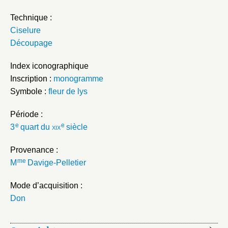
Technique :
Ciselure
Découpage
Index iconographique
Inscription :
monogramme
Symbole :
fleur de lys
Période :
e
e
3
quart du
xix
siècle
Provenance :
me
M
Davige-Pelletier
Mode d’acquisition :
Don