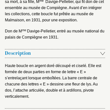
Envoyer
me
sa mort, à sa fille, M
Davige-Pelletier, qui fit don de cet
ensemble au musée de Compiègne. Avant d’en intégrer
Vous n'êtes pas encore inscrit ?
Créer un compte
les collections, cette boucle fut prêtée au musée de
Vous avez oublié votre mot de passe ?
Cliquez ici
Malmaison, en 1931, pour une exposition.
Créer et ajouter
me
Don de M
Davige-Pelletier, entré au musée national du
palais de Compiègne en 1931.
Description
Haute boucle en argent doré découpé et ciselé. Elle est
formée de deux parties en forme de lettre « E »
s’entrelaçant lorsque emboîtées. La barre centrale de
chacune des lettres « E » dessine une fleur de lys. Au
dos, l’attache articulée, double et à ardillons, pivote
verticalement.