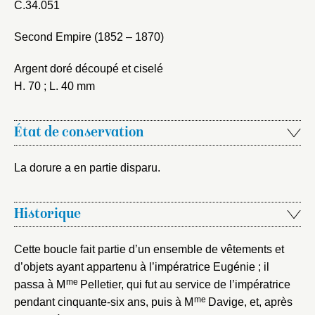
C.34.051
Second Empire (1852 – 1870)
Fermer
Argent doré découpé et ciselé
Fermer
Choix du dossier où ajouter la
H. 70 ; L. 40 mm
notice
Connexion
Nom du dossier
État de conservation
Courriel
La dorure a en partie disparu.
Historique
Mot de passe
Valider
Cette boucle fait partie d’un ensemble de vêtements et
d’objets ayant appartenu à l’impératrice Eugénie ; il
Nouveau dossier
me
passa à M
Pelletier, qui fut au service de l’impératrice
me
pendant cinquante-six ans, puis à M
Davige, et, après