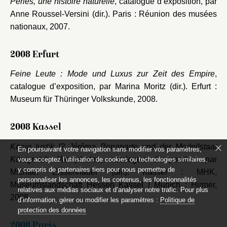
Perles, une histoire naturelle
, catalogue d’exposition, par
Anne Roussel-Versini (dir.). Paris : Réunion des musées
nationaux, 2007.
2008 Erfurt
Feine Leute : Mode und Luxus zur Zeit des Empire
,
catalogue d’exposition, par Marina Moritz (dir.). Erfurt :
Museum für Thüringer Volkskunde, 2008.
2008 Kassel
König lustik !? Jérôme Bonaparte und der Modellstaat
En poursuivant votre navigation sans modifier vos paramètres,
Königreich Westphalen
, catalogue d’exposition par
vous acceptez l’utilisation de cookies ou technologies similaires,
y compris de partenaires tiers pour nous permettre de
Michael Eissenhauer (dir.). Kassel : MHK,
personnaliser les annonces, les contenus, les fonctionnalités
Museumslandschaft Hessen Kassel / Munich : Hirmer,
relatives aux médias sociaux et d’analyser notre trafic. Pour plus
2008.
d’information, gérer ou modifier les paramètres :
Politique de
protection des données
2008 Paris