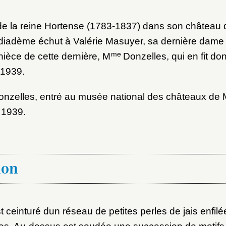
ot de passe
de la reine Hortense (1783-1837) dans son château
au dossier
diadème échut à Valérie Masuyer, sa dernière dame
me
-nièce de cette dernière, M
Donzelles, qui en fit d
 1939.
Vous n'êtes pas encore inscrit ?
Créer un compte
Envoyer
nzelles, entré au musée national des châteaux de 
Vous avez oublié votre mot de passe ?
Cliquez ici
er et ajouter
 1939.
ion
 ceinturé dun réseau de petites perles de jais enfilé