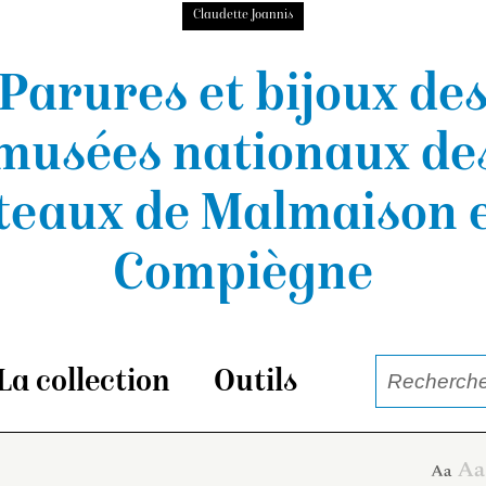
Claudette Joannis
Parures et bijoux de
musées nationaux
de
teaux de Malmaison e
Compiègne
La collection
Outils