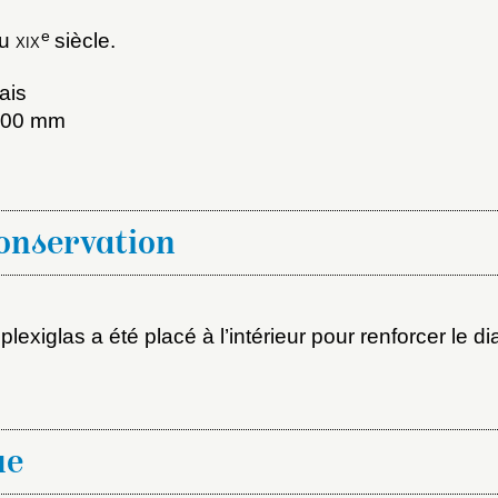
e
du
xix
siècle.
ais
 200 mm
conservation
x du dossier où ajouter la not
Connexion
lexiglas a été placé à l’intérieur pour renforcer le d
u dossier
ourriel
ue
ider