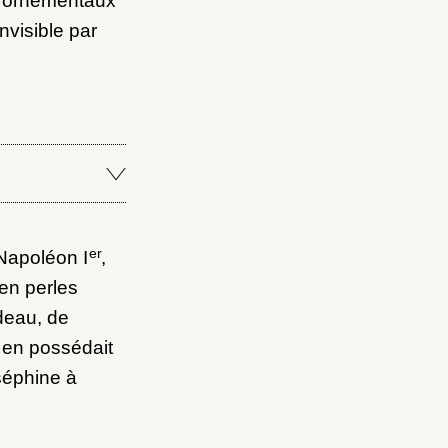
s ornementaux
invisible par
er
 Napoléon I
,
en perles
deau, de
e en possédait
séphine à