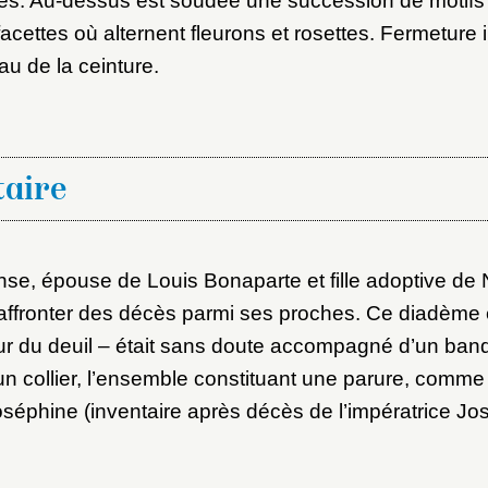
ques. Au-dessus est soudée une succession de motif
à facettes où alternent fleurons et rosettes. Fermeture 
au de la ceinture.
aire
nse, épouse de Louis Bonaparte et fille adoptive de
affronter des décès parmi ses proches. Ce diadème 
ur du deuil – était sans doute accompagné d’un ban
’un collier, l’ensemble constituant une parure, comm
Joséphine (inventaire après décès de l’impératrice Jo