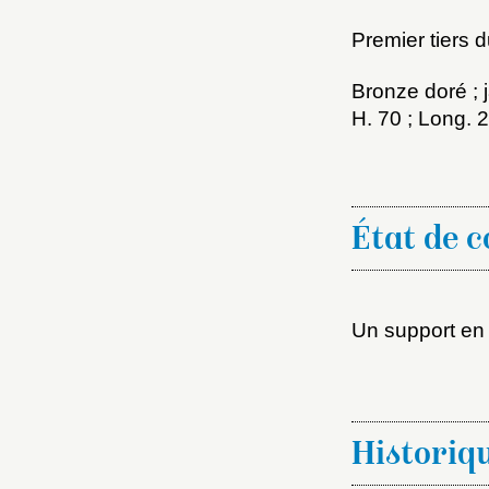
Premier tiers 
Bronze doré ; j
H. 70 ; Long.
État de 
Choi
Un support en p
Nom d
C
Historiq
Val