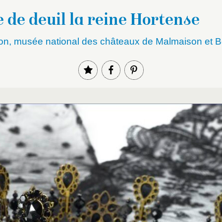
de deuil la reine Hortense
on, musée national des châteaux de Malmaison et B