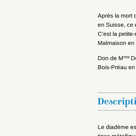
M
Après la mort 
Nouve
en Suisse, ce 
C’est la petite
Malmaison en
me
Don de M
Do
Cré
Bois-Préau en
Descript
Le diadème est