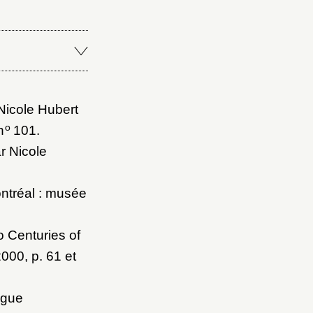
 Nicole Hubert
o
n
101.
ar Nicole
ontréal : musée
o Centuries of
 2000
, p. 61 et
ogue