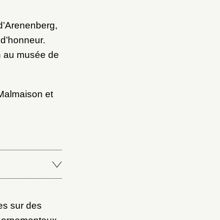
 d’Arenenberg,
 d’honneur.
on au musée de
Malmaison et
es sur des