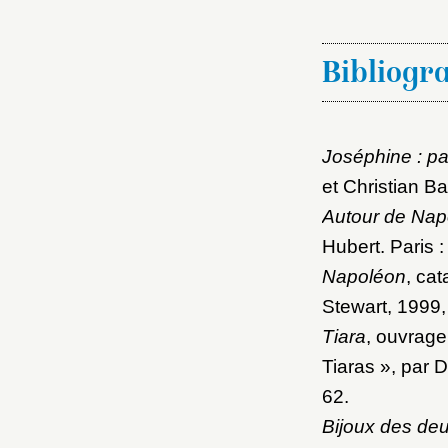
Bibliogr
Joséphine : pa
et Christian B
Autour de Napo
Hubert. Paris
Napoléon
, ca
Stewart, 1999
,
Tiara
, ouvrage
Tiaras », par 
62.
Bijoux des de