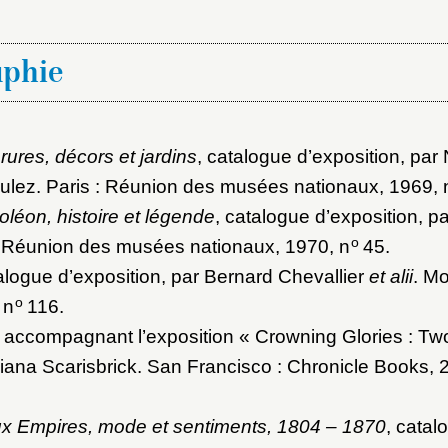
aphie
rures, décors et jardins
, catalogue d’exposition, par
aulez. Paris : Réunion des musées nationaux, 1969
, 
léon, histoire et légende
, catalogue d’exposition, p
o
 : Réunion des musées nationaux, 1970
, n
45.
talogue d’exposition, par Bernard Chevallier
et alii
. M
o
 n
116.
 accompagnant l’exposition « Crowning Glories : Tw
Diana Scarisbrick. San Francisco : Chronicle Books,
ux Empires, mode et sentiments, 1804 – 1870
, catal