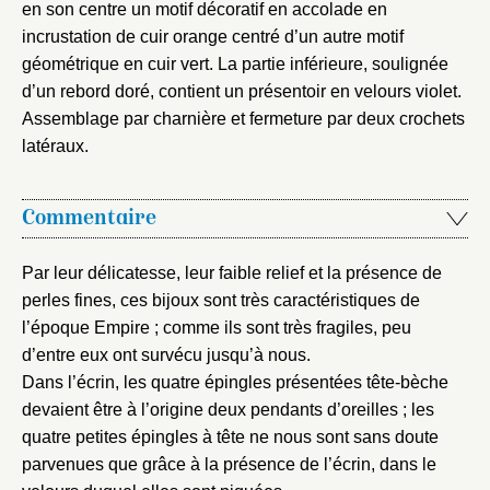
en son centre un motif décoratif en accolade en
Mot de passe
incrustation de cuir orange centré d’un autre motif
Valider
géométrique en cuir vert. La partie inférieure, soulignée
d’un rebord doré, contient un présentoir en velours violet.
Assemblage par charnière et fermeture par deux crochets
Nouveau dossier
latéraux.
Envoyer
Commentaire
Vous n'êtes pas encore inscrit ?
Créer un compte
Vous avez oublié votre mot de passe ?
Cliquez ici
Par leur délicatesse, leur faible relief et la présence de
Créer et ajouter
perles fines, ces bijoux sont très caractéristiques de
l’époque Empire ; comme ils sont très fragiles, peu
d’entre eux ont survécu jusqu’à nous.
Dans l’écrin, les quatre épingles présentées tête-bèche
devaient être à l’origine deux pendants d’oreilles ; les
quatre petites épingles à tête ne nous sont sans doute
parvenues que grâce à la présence de l’écrin, dans le