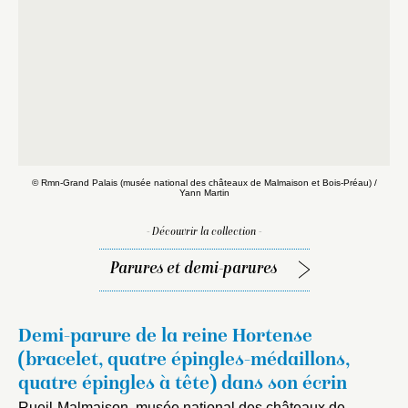
© Rmn-Grand Palais (musée national des châteaux de Malmaison et Bois-Préau) /
©
Yann Martin
- Découvrir la collection -
Parures et demi-parures
Demi-parure de la reine Hortense
(bracelet, quatre épingles-médaillons,
quatre épingles à tête) dans son écrin
Rueil-Malmaison, musée national des châteaux de