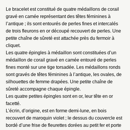
Le bracelet est constitué de quatre médaillons de corail
gravé en camée représentant des têtes féminines à
l’antique ; ils sont entourés de perles fines et intercalés
de trois fleurons en or découpé recouvert de perles. Une
petite chaîne de sûreté est attachée près du fermoir à
cliquet.
Les quatre épingles à médaillon sont constituées d’un
médaillon de corail gravé en camée entouré de perles
fines monté sur une tige torsadée. Les médaillons ronds
Fermer
sont gravés de têtes féminines à l’antique, les ovales, de
Fermer
Choix du dossier où ajouter la
silhouettes de femme drapées. Une petite chaîne de
notice
sûreté accompagne chaque épingle.
Connexion
Les quatre petites épingles sont en or, leur tête en or
Nom du dossier
Courriel
facetté.
L’écrin, d’origine, est en forme demi-lune, en bois
recouvert de maroquin violet ; le dessus du couvercle est
bordé d’une frise de fleurettes dorées au petit fer et porte