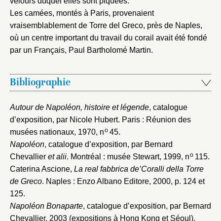
velours duquel elles sont piquées.
Les camées, montés à Paris, provenaient
vraisemblablement de Torre del Greco, près de Naples,
où un centre important du travail du corail avait été fondé
par un Français, Paul Bartholomé Martin.
Bibliographie
Autour de Napoléon, histoire et légende
, catalogue
d’exposition, par Nicole Hubert. Paris : Réunion des
o
musées nationaux, 1970
, n
45.
Napoléon
, catalogue d’exposition, par Bernard
o
Chevallier
et alii
. Montréal : musée Stewart, 1999
, n
115.
Caterina Ascione,
La real fabbrica de’Coralli della Torre
de Greco
. Naples : Enzo Albano Editore, 2000
, p. 124 et
125.
Napoléon Bonaparte
, catalogue d’exposition, par Bernard
Chevallier, 2003 (expositions à Hong Kong et Séoul)
,