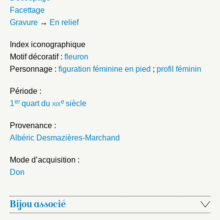
Facettage
Gravure
→
En relief
Index iconographique
Motif décoratif :
fleuron
Personnage :
figuration féminine en pied
;
profil féminin
Période :
er
e
1
quart du
xix
siècle
Provenance :
Albéric Desmazières-Marchand
Mode d’acquisition :
Don
Bijou associé