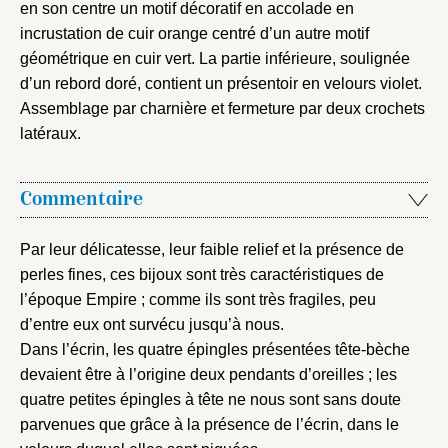
en son centre un motif décoratif en accolade en
Mot de passe
incrustation de cuir orange centré d’un autre motif
Valider
géométrique en cuir vert. La partie inférieure, soulignée
d’un rebord doré, contient un présentoir en velours violet.
Assemblage par charnière et fermeture par deux crochets
Nouveau dossier
latéraux.
Envoyer
Commentaire
Vous n'êtes pas encore inscrit ?
Créer un compte
Vous avez oublié votre mot de passe ?
Cliquez ici
Par leur délicatesse, leur faible relief et la présence de
Créer et ajouter
perles fines, ces bijoux sont très caractéristiques de
l’époque Empire ; comme ils sont très fragiles, peu
d’entre eux ont survécu jusqu’à nous.
Dans l’écrin, les quatre épingles présentées tête-bèche
devaient être à l’origine deux pendants d’oreilles ; les
quatre petites épingles à tête ne nous sont sans doute
parvenues que grâce à la présence de l’écrin, dans le