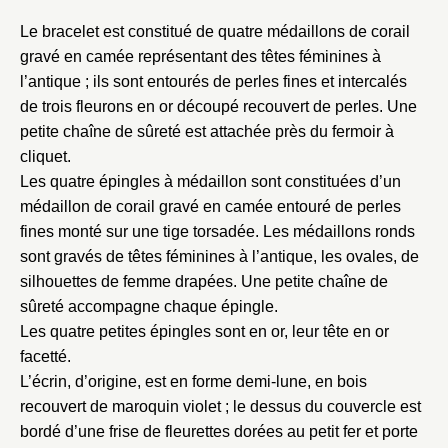
Le bracelet est constitué de quatre médaillons de corail
gravé en camée représentant des têtes féminines à
l’antique ; ils sont entourés de perles fines et intercalés
de trois fleurons en or découpé recouvert de perles. Une
petite chaîne de sûreté est attachée près du fermoir à
cliquet.
Les quatre épingles à médaillon sont constituées d’un
médaillon de corail gravé en camée entouré de perles
fines monté sur une tige torsadée. Les médaillons ronds
Fermer
sont gravés de têtes féminines à l’antique, les ovales, de
Fermer
Choix du dossier où ajouter la
silhouettes de femme drapées. Une petite chaîne de
notice
sûreté accompagne chaque épingle.
Connexion
Les quatre petites épingles sont en or, leur tête en or
Nom du dossier
Courriel
facetté.
L’écrin, d’origine, est en forme demi-lune, en bois
recouvert de maroquin violet ; le dessus du couvercle est
bordé d’une frise de fleurettes dorées au petit fer et porte