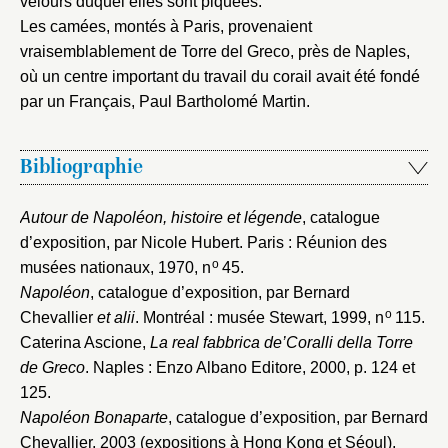
velours duquel elles sont piquées.
Les camées, montés à Paris, provenaient
vraisemblablement de Torre del Greco, près de Naples,
où un centre important du travail du corail avait été fondé
par un Français, Paul Bartholomé Martin.
Bibliographie
Autour de Napoléon, histoire et légende
, catalogue
d’exposition, par Nicole Hubert. Paris : Réunion des
o
musées nationaux, 1970
, n
45.
Napoléon
, catalogue d’exposition, par Bernard
o
Chevallier
et alii
. Montréal : musée Stewart, 1999
, n
115.
Caterina Ascione,
La real fabbrica de’Coralli della Torre
de Greco
. Naples : Enzo Albano Editore, 2000
, p. 124 et
125.
Napoléon Bonaparte
, catalogue d’exposition, par Bernard
Chevallier, 2003 (expositions à Hong Kong et Séoul)
,