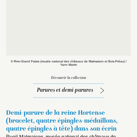
© Rmn-Grand Palais (musée national des châteaux de Malmaison et Bois-Préau) /
©
Yann Martin
- Découvrir la collection -
Parures et demi-parures
Demi-parure de la reine Hortense
(bracelet, quatre épingles-médaillons,
quatre épingles à tête) dans son écrin
Rueil-Malmaison, musée national des châteaux de