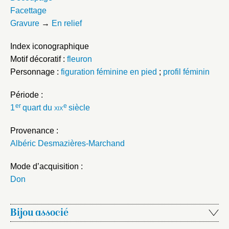
Facettage
Gravure
→
En relief
Index iconographique
Motif décoratif :
fleuron
Personnage :
figuration féminine en pied
;
profil féminin
Période :
er
e
1
quart du
xix
siècle
Provenance :
Albéric Desmazières-Marchand
Mode d’acquisition :
Don
Bijou associé