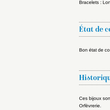
M
Bracelets : L
Nouve
État de 
Bon état de co
Cré
Historiq
Ces bijoux so
Orfèvrerie.