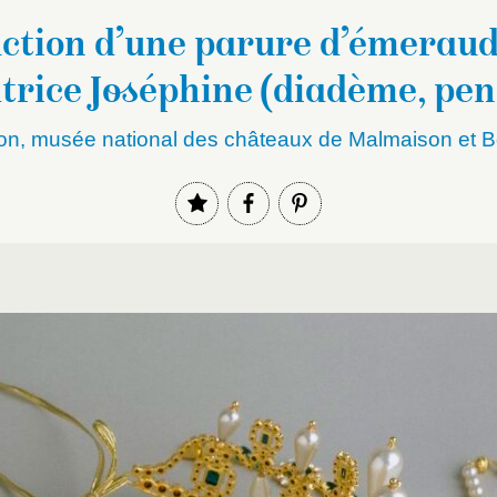
ction d’une parure d’émeraud
atrice Joséphine (diadème, pe
on, musée national des châteaux de Malmaison et B