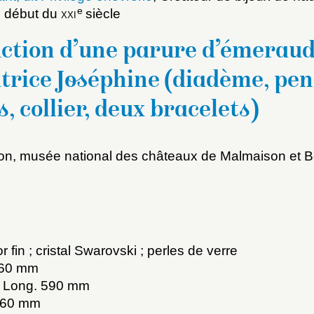
e
au début du
xxi
siècle
ction d’une parure d’émeraud
trice Joséphine (diadème, pe
s, collier, deux bracelets)
on, musée national des châteaux de Malmaison et B
x du dossier où ajouter la not
Connexion
u dossier
ourriel
or fin ; cristal Swarovski ; perles de verre
 60 mm
0 ; Long. 590 mm
160 mm
ider