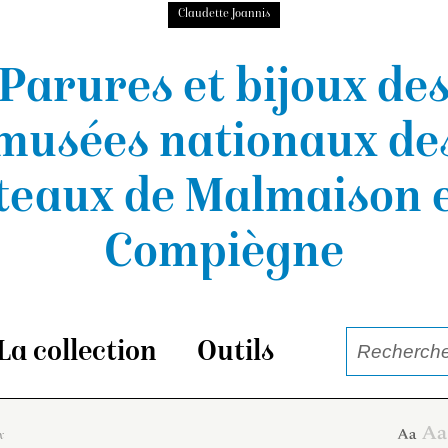
Claudette Joannis
Parures et bijoux de
musées nationaux
de
teaux de Malmaison e
Compiègne
La collection
Outils
x