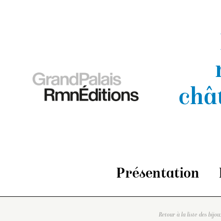
châ
Présentation
Retour à la liste des bijou