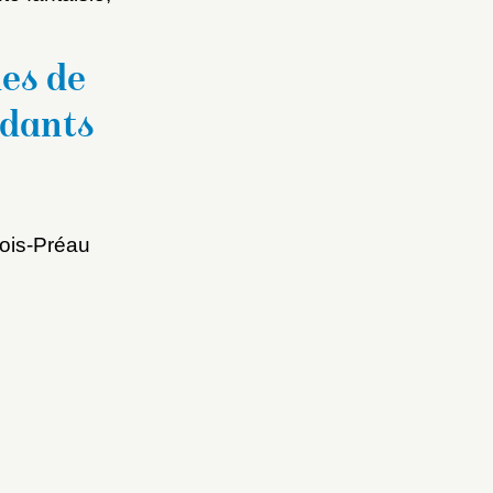
es de
ndants
Fermer
Fermer
ois-Préau
ice