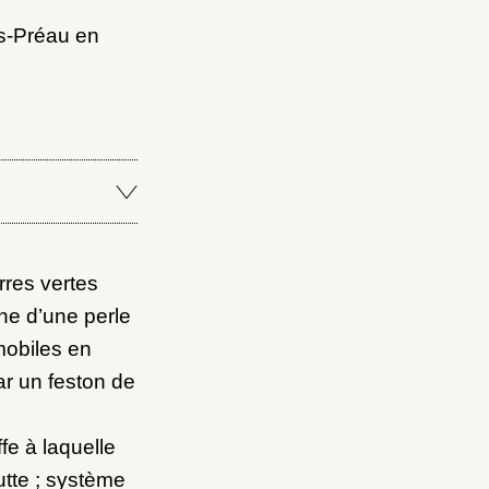
s-Préau en
rres vertes
une d’une perle
mobiles en
ar un feston de
fe à laquelle
utte ; système