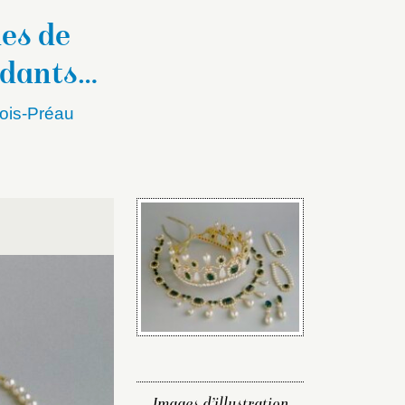
es de
ndants…
ois-Préau