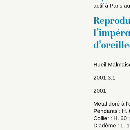
actif à Paris 
Reprodu
l’impéra
d’oreille
Rueil-Malmais
Choi
2001.3.1
Nom d
2001
C
Métal doré à l’
Pendants : H.
Collier : H. 6
Diadème : L. 
Val