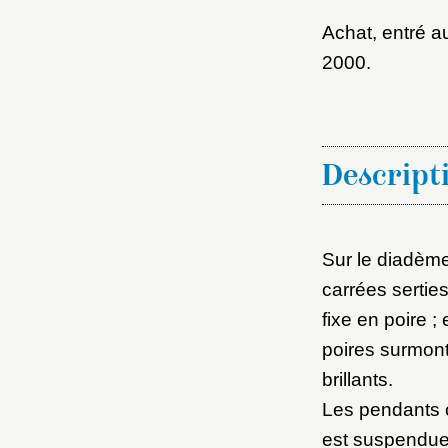
Achat, entré 
2000.
Descript
Sur le diadème
carrées sertie
fixe en poire 
poires surmont
brillants.
Les pendants co
est suspendue 