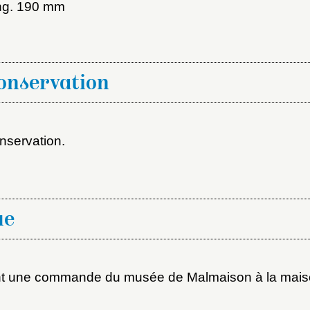
ot de passe
ong. 190 mm
au dossier
conservation
Vous n'êtes pas encore inscrit ?
Créer un compte
Envoyer
Vous avez oublié votre mot de passe ?
Cliquez ici
nservation.
er et ajouter
ue
nt une commande du musée de Malmaison à la maiso