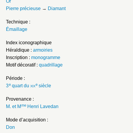
Or
Pierre précieuse
→
Diamant
Technique :
Émaillage
Index iconographique
Héraldique :
armoiries
Inscription :
monogramme
Motif décoratif :
quadrillage
Période :
e
e
3
quart du
xix
siècle
Provenance :
me
M. et M
Henri Lavedan
Mode d’acquisition :
Don