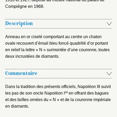
Envoyer
Compiègne en 1968.
Vous n'êtes pas encore inscrit ?
Créer un compte
Description
Vous avez oublié votre mot de passe ?
Cliquez ici
Créer et ajouter
Anneau en or ciselé comportant au centre un chaton
ovale recouvert d’émail bleu foncé quadrillé d’or portant
en relief la lettre « N » surmontée d’une couronne, toutes
deux incrustées de diamants.
Commentaire
Dans la tradition des présents officiels, Napoléon III suivit
er
les pas de son oncle Napoléon I
en offrant des bagues
et des boîtes ornées du « N » et de la couronne impériale
en diamants.