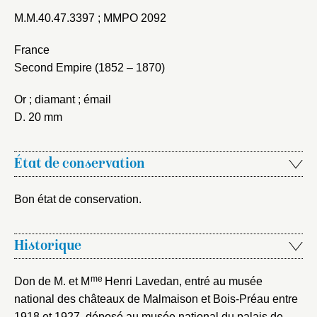
M.M.40.47.3397 ; MMPO 2092
France
Fermer
Second Empire (1852 – 1870)
Fermer
Choix du dossier où ajouter la
Or ; diamant ; émail
notice
Connexion
D. 20 mm
Nom du dossier
Courriel
État de conservation
Bon état de conservation.
Mot de passe
Valider
Historique
me
Don de M. et M
Henri Lavedan, entré au musée
Nouveau dossier
national des châteaux de Malmaison et Bois-Préau entre
1918 et 1927, déposé au musée national du palais de