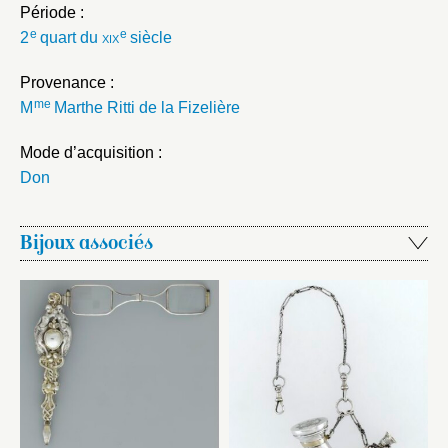
Période :
e
e
2
quart du
xix
siècle
Provenance :
me
M
Marthe Ritti de la Fizelière
Mode d’acquisition :
Don
Bijoux associés