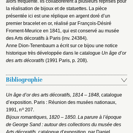
alors fréquente. Ils collaborèrent à plusieurs reprises pour
Vous n'êtes pas encore inscrit ?
Créer un compte
la réalisation de bijoux et de statuettes. La pièce
Vous avez oublié votre mot de passe ?
Cliquez ici
Créer et ajouter
présentée ici est une réplique en argent doré d’un
premier bracelet en or, réalisé par François-Désiré
Froment-Meurice en 1841, qui est conservé au musée
des Arts décoratifs à Paris (inv. 24384).
Anne Dion-Tenenbaum a écrit sur ce bijou une notice
historique très développée dans le catalogue
Un âge d’or
des arts décoratifs
(1991 Paris, p. 208).
Bibliographie
Un âge d’or des arts décoratifs, 1814 – 1848
, catalogue
d’exposition. Paris : Réunion des musées nationaux,
o
1991
, n
207.
Bijoux romantiques, 1820 – 1850. La parure à l’époque
de George Sand : autour des collections du musée des
Arts décoratifs
, catalogue d’exposition, par Daniel