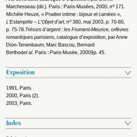
o
Marchesseau (dir.). Paris : Paris-Musées, 2000
, n
171.
Michèle Heuze, « Pradier intime : bijoux et camées »,
o
L’Estampille – L’Objet d’art
, n
380, mai 2003
, p. 70-80,
p. 75-78.
Trésors d’argent : les Froment-Meurice, orfèvres
romantiques parisiens
, catalogue d’exposition, par Anne
Dion-Tenenbaum, Marc Bascou, Bernard
Berthod
et al.
Paris : Paris-Musée, 2000§p. 45.
Exposition
1991, Paris
.
2000, Paris (2)
.
2003, Paris
.
Index