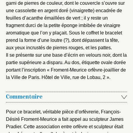
garni de pierres de couleur, dont le couvercle s’ouvre sur
Fermer
une cassolette en argent doré (vinaigrette) encadrée de
feuilles d’acanthe émaillées de vert ; il y reste un
Fermer
Choix du dossier où ajouter la
fragment durci de la petite éponge imbibée de vinaigre
notice
Connexion
aromatique que l’on y plaçait. Sous le coffret le bracelet
prend la forme d’une loutre (?), dont dépassent la tête,
Nom du dossier
Courriel
aux yeux incrustés de pierres rouges, et les pattes.
Il se présente sur une base d’écrin en velours noir, dont la
partie supérieure a disparu. Au dos, étiquette ovale dorée
portant l’inscription « Froment-Meurice orfèvre-joaillier de
la Ville de Paris. Hôtel de Ville, rue de Lobau, 2 ».
Mot de passe
Valider
Commentaire
Nouveau dossier
Pour ce bracelet, véritable pièce d’orfèvrerie, François-
Désiré Froment-Meurice a fait appel au sculpteur James
Envoyer
Pradier. Cette association entre orfèvre et sculpteur était