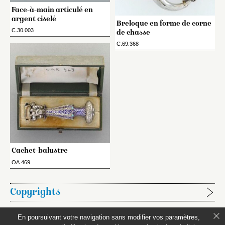
Face-à-main articulé en
argent ciselé
Breloque en forme de corne
C.30.003
de chasse
C.69.368
Cachet-balustre
OA 469
Copyrights
Étapes de publication :
En poursuivant votre navigation sans modifier vos paramètres,