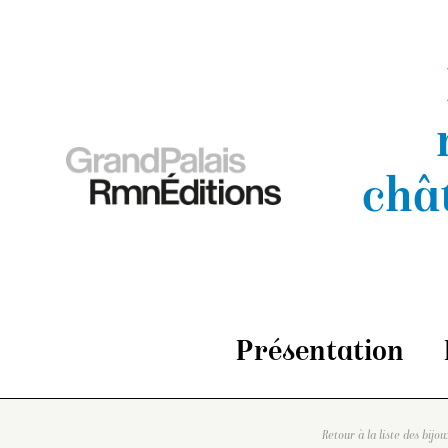
châ
Présentation
Retour à la liste des bijou