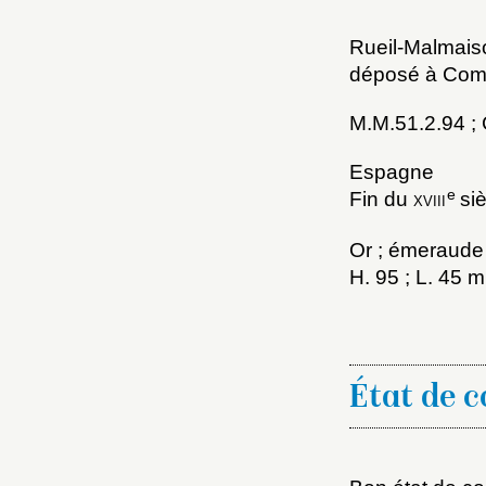
Rueil-Malmais
déposé à Comp
M.M.51.2.94 ; 
Espagne
e
Fin du
xviii
siè
Choi
Or ; émeraude
H. 95 ; L. 45 
Nom d
C
État de 
Val