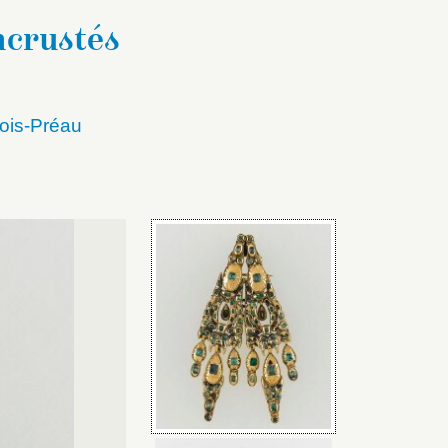
ncrustés
ois-Préau