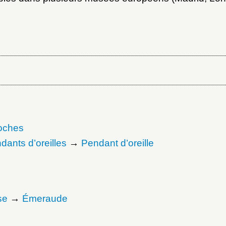
oches
dants d’oreilles
→
Pendant d’oreille
se
→
Émeraude