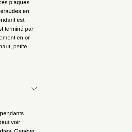
ces plaques
émeraudes en
pendant est
t terminé par
lement en or
aut, petite
 pendants
eut voir
ndres, Genève,