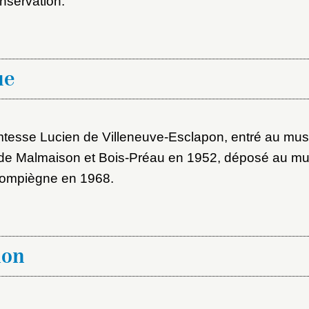
nservation.
ot de passe
au dossier
ue
Vous n'êtes pas encore inscrit ?
Créer un compte
Envoyer
Vous avez oublié votre mot de passe ?
Cliquez ici
mtesse Lucien de Villeneuve-Esclapon, entré au mus
er et ajouter
de Malmaison et Bois-Préau en 1952, déposé au mu
Compiègne en 1968.
ion