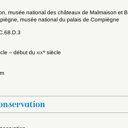
on, musée national des châteaux de Malmaison et B
iègne, musée national du palais de Compiègne
C.68.D.3
e
cle – début du
xix
siècle
x du dossier où ajouter la not
Connexion
mm
u dossier
ourriel
conservation
ider