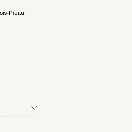
ois-Préau,
Fermer
Fermer
ice