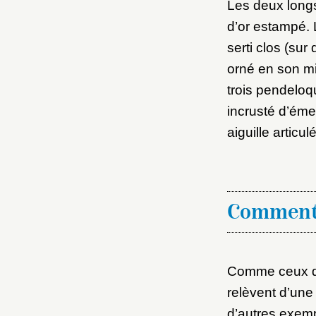
Les deux long
d’or estampé. 
serti clos (sur
orné en son mi
trois pendeloq
incrusté d’éme
aiguille articul
Comment
Comme ceux qu
relèvent d’une
d’autres exem