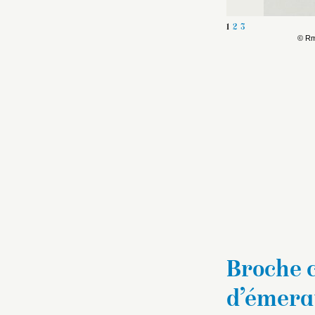
1
2
3
© Rm
Broche 
d’émera