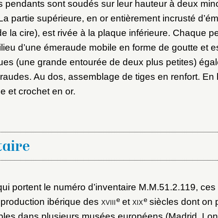
s pendants sont soudés sur leur hauteur à deux min
La partie supérieure, en or entièrement incrusté d’
 de la cire), est rivée à la plaque inférieure. Chaque 
lieu d’une émeraude mobile en forme de goutte et es
ues (une grande entourée de deux plus petites) éga
raudes. Au dos, assemblage de tiges en renfort. En h
ée et crochet en or.
aire
i portent le numéro d’inventaire M.M.51.2.119, ces
e
e
 production ibérique des
xviii
et
xix
siècles dont on p
ples dans plusieurs musées européens (Madrid, Lo