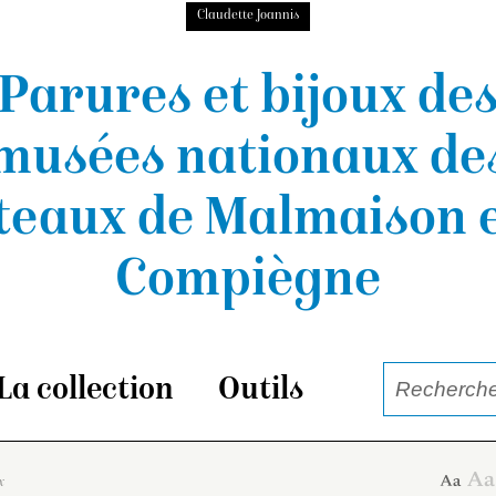
Claudette Joannis
Parures et bijoux de
musées nationaux
de
teaux de Malmaison e
Compiègne
La collection
Outils
x