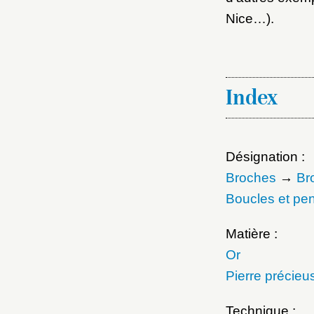
Nice…).
Index
Désignation :
Broches
→
Br
Boucles et pen
Matière :
Or
Pierre précieu
Technique :