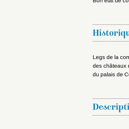
Bon état de co
M
Nouve
Historiq
Legs de la co
Cré
des châteaux 
du palais de 
Descript