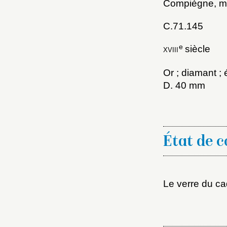
Compiègne, mu
C.71.145
e
xviii
siècle
Or ; diamant ; 
Choi
D. 40 mm
Nom d
C
État de 
Le verre du c
Val
M