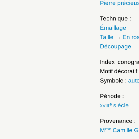
Pierre précieu
Technique :
Émaillage
Taille
→
En ro
Découpage
Index iconogr
Motif décoratif
Symbole :
aute
Période :
e
xviii
siècle
Provenance :
me
M
Camille G