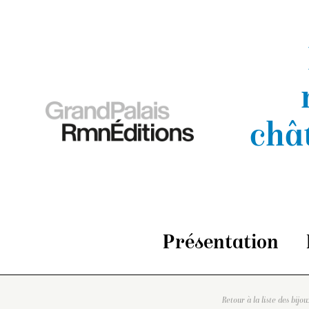
châ
Présentation
Retour à la liste des bijou