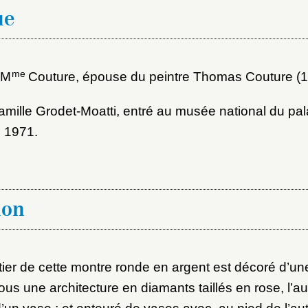
au dossier
ue
Vous n'êtes pas encore inscrit ?
Créer un compte
Envoyer
me
 M
Couture, épouse du peintre Thomas Couture (
Vous avez oublié votre mot de passe ?
Cliquez ici
er et ajouter
mille Grodet-Moatti, entré au musée national du pal
 1971.
ion
tier de cette montre ronde en argent est décoré d’une
us une architecture en diamants taillés en rose, l’au