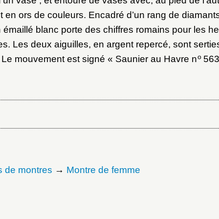
’un vase ; et entouré de vases avec, au pied de l’aut
ut en ors de couleurs. Encadré d’un rang de diamants 
n émaillé blanc porte des chiffres romains pour les h
es. Les deux aiguilles, en argent repercé, sont serti
o
e. Le mouvement est signé « Saunier au Havre n
563
s de montres
→
Montre de femme