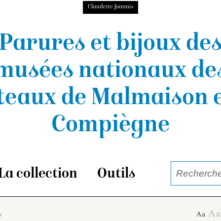
Claudette Joannis
Parures et bijoux de
musées nationaux
de
teaux de Malmaison e
Compiègne
La collection
Outils
x