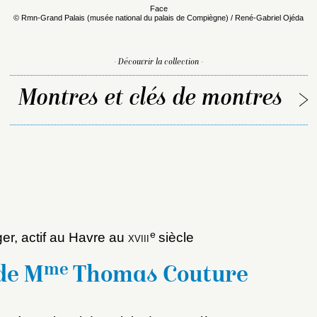
Face
© Rmn-Grand Palais (musée national du palais de Compiègne) / René-Gabriel Ojéda
- Découvrir la collection -
Montres et clés de montres
e
ger, actif au Havre au
xviii
siècle
me
de M
Thomas Couture