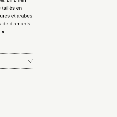
el, un chien
taillés en
eures et arabes
es de diamants
 ».