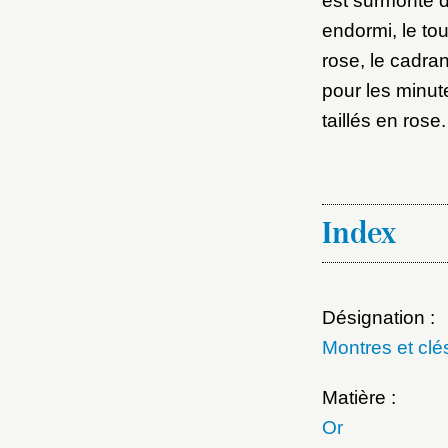
est surmonté d
endormi, le to
rose, le cadra
pour les minut
taillés en ros
Index
Désignation :
Montres et clé
Matière :
Or