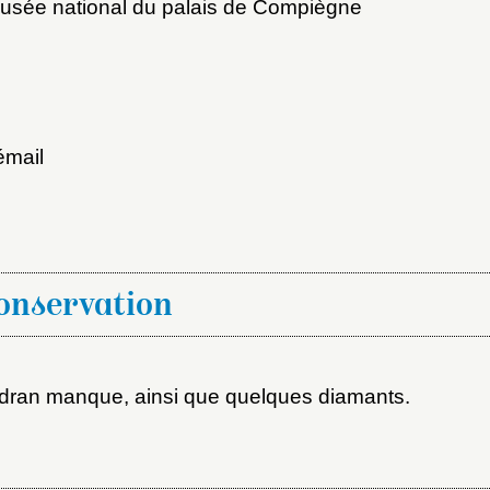
sée national du palais de Compiègne
émail
x du dossier où ajouter la not
Connexion
u dossier
ourriel
conservation
adran manque, ainsi que quelques diamants.
ider
ot de passe