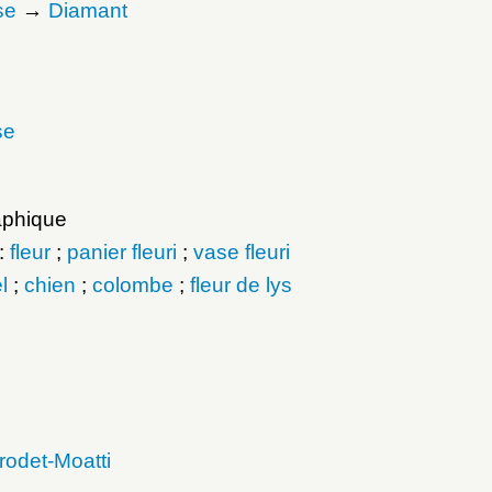
se
→
Diamant
se
aphique
 :
fleur
;
panier fleuri
;
vase fleuri
l
;
chien
;
colombe
;
fleur de lys
rodet-Moatti