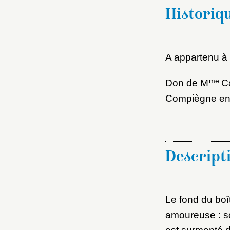
Nouve
Historiq
A appartenu à
Cré
me
Don de M
Ca
Compiègne en
Descript
Le fond du boî
amoureuse : so