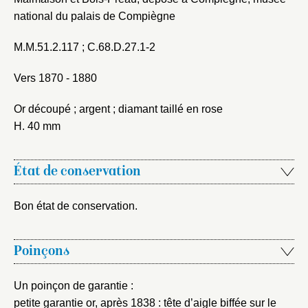
national du palais de Compiègne
Fermer
Choix du dossier où ajouter la
notice
M.M.51.2.117 ; C.68.D.27.1-2
Connexion
Nom du dossier
Vers 1870 - 1880
Courriel
Or découpé ; argent ; diamant taillé en rose
H. 40 mm
Mot de passe
Valider
État de conservation
Bon état de conservation.
Nouveau dossier
Poinçons
Envoyer
Un poinçon de garantie :
Vous n'êtes pas encore inscrit ?
Créer un compte
petite garantie or, après 1838 : tête d’aigle biffée sur le
Vous avez oublié votre mot de passe ?
Cliquez ici