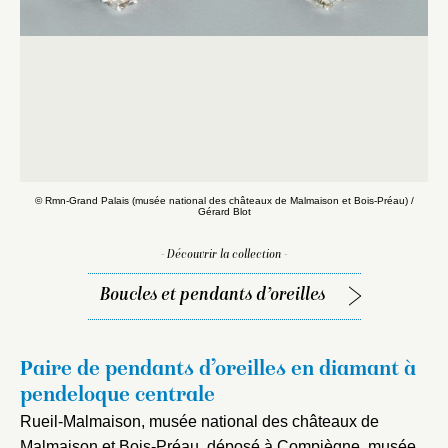
© Rmn-Grand Palais (musée national des châteaux de Malmaison et Bois-Préau) /
Gérard Blot
- Découvrir la collection -
Boucles et pendants d’oreilles
Paire de pendants d’oreilles en diamant à
pendeloque centrale
Rueil-Malmaison, musée national des châteaux de
Fermer
Malmaison et Bois-Préau, déposé à Compiègne, musée